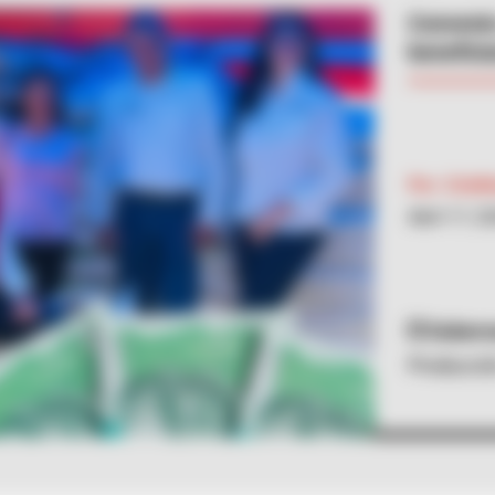
Convenio
benefici
Por:
Crist
Abril 17, 2
Gobern
Producción