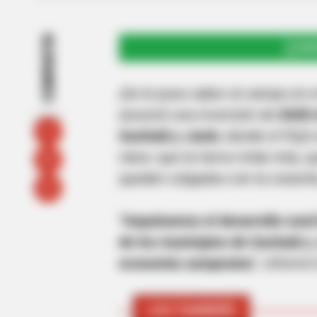
COMPARTIR
UNI
¡Se le puso sabor al campo en 
anunció una inversión de
$428 
Gachalá y Junín
, donde el fríjo
clara: que la tierra rinda más, 
queden colgados con la cosech
“
Impulsamos el desarrollo rura
de los municipios de Gachalá y 
economía campesina
”, inform
LEA TAMBIÉN