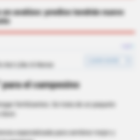
 en avalúos: predios tendrán nuevo
sto
” para el campesino
regar fertilizantes. Se trata de un paquete
clave:
encia especializada para sembrar mejor y