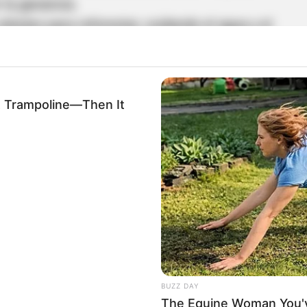
 la ganancia.
rboles para reforestar, cuidando el agua y el
tivos con fertilizantes y tutores que reducen
 mejor precio.
A Trampoline—Then It
productivos
—30 en cada municipio— que
y materiales inmunizados. Además, los
miento de agrónomos para mejorar prácticas
BUZZ DAY
The Equine Woman You'