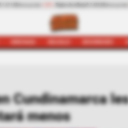
.423,00
-25,17%
Zanahoria
$ 1.983,00
-4,25%
(Precio por kilo)
(Precio por kilo)
HINCHADA
BOLSILLO
BOCHINCHES
lsillo
A productores en Cundinamarca les llegará abono
en Cundinamarca les
tará menos