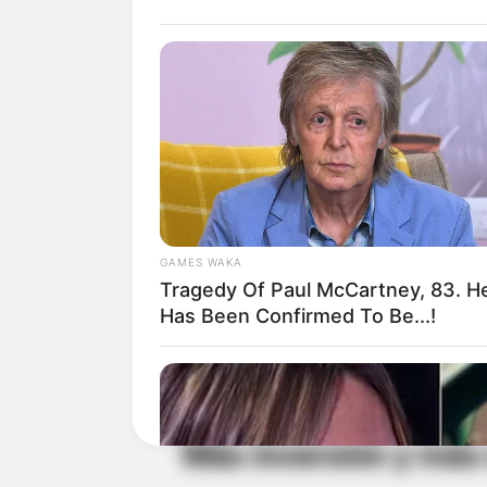
GAMES WAKA
Tragedy Of Paul McCartney, 83. H
Has Been Confirmed To Be...!
Crédito: Gobernación de Cundinamar
Más inversión y más 