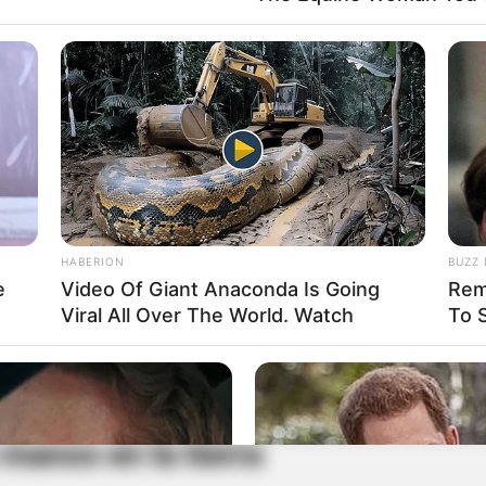
HABERION
BUZZ 
e
Video Of Giant Anaconda Is Going
Rem
Viral All Over The World. Watch
To 
ca
Producción de fríjol
manos en la tierra