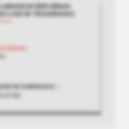
 adicional de $200 millones
ará a más de 130 productores.
hiam Martínez
026
ación de Cundinamarca
 de fríjol