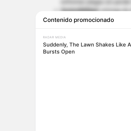
enfrentar plagas sin perder
Sostenibilidad:
entrega de á
monte.
Contenido promocionado
Competitividad:
kits produc
costos y permiten vender a
RADAR MEDIA
Suddenly, The Lawn Shakes Like 
Bursts Open
En total se entregaron
60 kits 
incluyen fertilizantes
, árboles 
productores reciben acompaña
agrícolas y optimizar recursos.