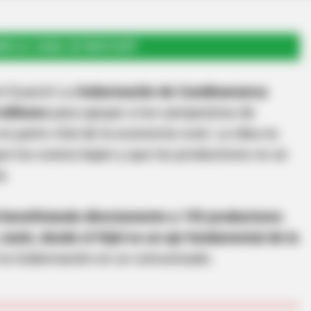
RSE AL CANAL DE WHATSAPP
el Guavio! La
Gobernación de Cundinamarca
millones
para apoyar a los campesinos de
l es parte vital de la economía rural. La idea es
que los costos bajen y que los productores no se
a.
l beneficiando directamente a 192 productores
Junín, donde el fríjol es un eje fundamental de la
ó la Gobernación en un comunicado.