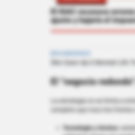
El IGAC reconoce errores
ajuste y bajaría el impue
El “negocio redondo
La estrategia no se limita a ent
completo que toca tres frentes 
Tecnología y técnica:
asist