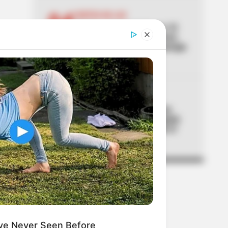
04
CORTES DE LUZ
Palmira, sin luz hasta por 10
horas: los sectores y barrios
del Valle con cortes de energía
para este jueves
05
DÍAS FESTIVOS
Trabajadores descansarán
cuatro días seguidos: Bogotá
hace oficial puente desde el
jueves
ve Never Seen Before