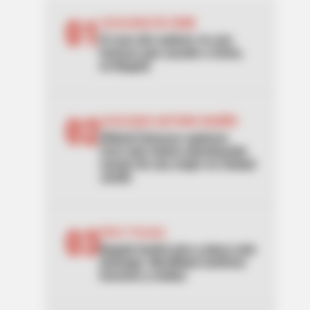
01
LOCALIDAD DE USME
El caso del cadáver en una
hamaca que sacude a Usme,
en Bogotá
02
LOCALIDAD ANTONIO NARIÑO
[Video] Cámaras captaron
carro que habría abandonado
cuerpo de una mujer en Ciudad
Jardín
03
PICO Y PLACA
Bogotá tendrá pico y placa este
domingo: Movilidad confirmó
horarios y multas