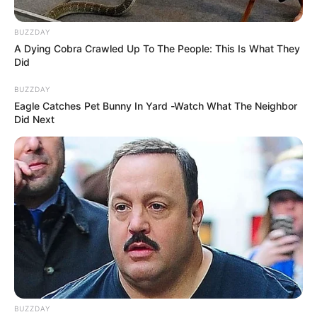
BUZZDAY
A Dying Cobra Crawled Up To The People: This Is What They
Did
BUZZDAY
Eagle Catches Pet Bunny In Yard -Watch What The Neighbor
Did Next
(X) BancoRepublica
Banco de la República da servicio gratis a futuros
administradores
Por:
Cristhiam Martínez
Octubre 29, 2025
BUZZDAY