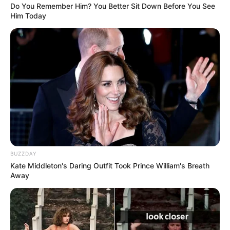
Do You Remember Him? You Better Sit Down Before You See
Him Today
COMPARTIR
UNIRSE AL CANAL DE WHATSAPP
El aprendizaje económico ya no será solo cosa de libros.
El
Banco de la República
acaba de abrir en
Cúcuta
una
nueva sede de su
Exhibición Monetaria Interactiva (EMI)
,
un espacio gratuito y participativo donde estudiantes,
docentes y curiosos pueden entender cómo funcionan las
decisiones que mueven el bolsillo del país.
BUZZDAY
Le puede interesar:
Gobernador mandó a dormir a la IA: le
Kate Middleton's Daring Outfit Took Prince William's Breath
ganó con proyecto para jóvenes
Away
Una experiencia para aprender
jugando