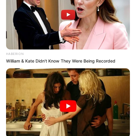
BANCO DE LA REPÚBLICA
MANTÉNGASE EN ALERTA
Tenemos todas las noticias que le
interesan. Para estar bien informado, por
HABERION
favor, active las notificaciones de Alerta.
William & Kate Didn't Know They Were Being Recorded
ACTIVAR AHORA
TEMAS DESTACADOS
RECIBO DEL AGUA
LOCALIDAD DE USAQUÉN
CUNDINAMARCA
DESAPARECIDOS
CORTES DE LUZ
LOCALIDAD DE ENGATIVÁ