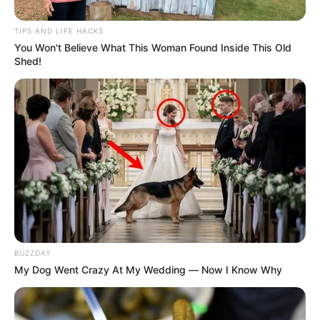
a menor: ¿Revelaría trauma de la infancia?
TIPS AND LIFE HACKS
You Won't Believe What This Woman Found Inside This Old
Shed!
BUZZDAY
My Dog Went Crazy At My Wedding — Now I Know Why