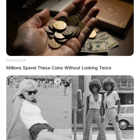
del billete, pero no garantiza su cambio.
De interés:
La moneda colombiana por la que pagan
hasta 20 millones de pesos y todo coleccionista está
buscando
¿Cómo evitar recibir billetes
rechazados por los supermercados?
NEXSCOOP
Millions Spend These Coins Without Looking Twice
Para no pasar un mal rato, el
Banco de la República
recomienda lo siguiente:
Verificar siempre el estado de los billetes al recibir
cambio.
Evitar doblarlos excesivamente o escribir sobre
ellos.
Guardar el dinero en lugares secos y seguros, lejos
de la humedad o grasas.
Cambiar con anticipación cualquier billete