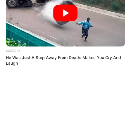
ALERTA BOGOTÁ EN GOOGLE NEWS
TEMAS RELACIONADOS
SUPERMERCADOS EN BOGOTÁ
BILLETES FALSOS
BUZZDAY
BANCO DE LA REPÚBLICA
SUPERMERCADOS
He Was Just A Step Away From Death: Makes You Cry And
BILLETE
Laugh
MANTÉNGASE EN ALERTA
Tenemos todas las noticias que le
interesan. Para estar bien informado, por
favor, active las notificaciones de Alerta.
ACTIVAR AHORA