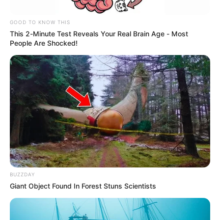
GOOD TO KNOW THIS
This 2-Minute Test Reveals Your Real Brain Age - Most
People Are Shocked!
Composición Alerta Bogotá - Image FX y Pixabay.
Billetes que no se aceptarán en ningún supermercado:
¿Qué hacer con ellos?
BUZZDAY
Por:
July Morales
Giant Object Found In Forest Stuns Scientists
Mayo 26, 2025