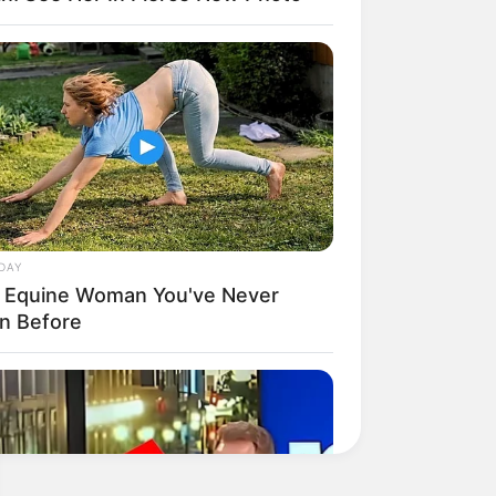
DAY
 Equine Woman You've Never
n Before