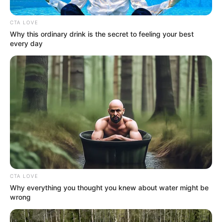
CTA LOVE
Why this ordinary drink is the secret to feeling your best
every day
Composición / Pixabay
¿Buscando camello? Distrito lanza 3.000 jugosas
vacantes, aplicar es fácil
Por:
Sophia Salamanca Gómez
CTA LOVE
Why everything you thought you knew about water might be
Abril 26, 2025
wrong