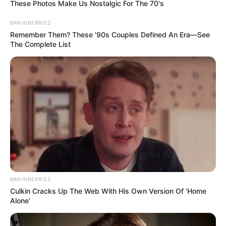
These Photos Make Us Nostalgic For The 70's
Para quienes deseen seguir recibiendo información sobre
nuevas vacantes, convocatorias a cursos gratuitos y
BRAINBERRIES
consejos para procesos de selección, pueden seguir el
Remember Them? These '90s Couples Defined An Era—See
The Complete List
canal de WhatsApp:
Empleo en Bogotá
.
COMPARTIR
ALERTA BOGOTÁ EN GOOGLE NEWS
TEMAS RELACIONADOS
CONTRATACIÓN
EMPLEO
TRABAJO
KENNEDY
FERIA DE EMPLEO EN BOGOTÁ
OFERTAS DE TRABAJO EN BOGOTÁ
BRAINBERRIES
Culkin Cracks Up The Web With His Own Version Of ‘Home
Alone’
MANTÉNGASE EN ALERTA