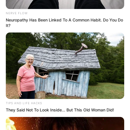
NERVE FLOW
Neuropathy Has Been Linked To A Common Habit. Do You Do
It?
Registraduría Nacional
Cédula digital en Colombia
Por:
Cristhiam Martínez
TIPS AND LIFE HACKS
They Said Not To Look Inside... But This Old Woman Did!
Marzo 18, 2024