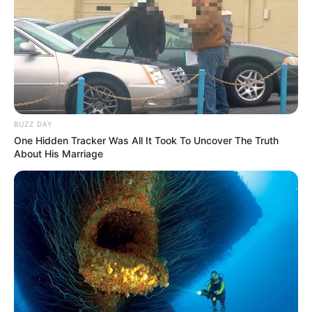
oportunidad está disponible para los jóvenes que
soliciten su cédula digital antes de cumplir 19 años
,
brindándoles la oportunidad de obtener este documento
de vital importancia sin costo alguno.
Sin embargo, para aquellos ciudadanos que superen esta
edad,
el costo de la cédula digital es de $68,900, una
tarifa establecida a partir del 1 de marzo de 2024
.
BUZZ DAY
One Hidden Tracker Was All It Took To Uncover The Truth
La iniciativa de la Registraduría Nacional busca no solo
About His Marriage
modernizar el proceso de identificación ciudadana, sino
también hacerlo accesible para todos los ciudadanos
colombianos, especialmente para aquellos que están
dando sus primeros pasos en la vida adulta.
La cédula
digital representa un paso hacia adelante en términos
de seguridad, eficiencia y comodidad en la identificación
personal
, allanando el camino hacia una sociedad más
digitalizada y moderna.