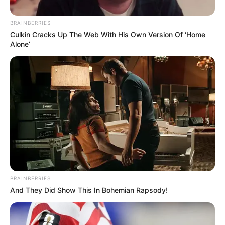
BRAINBERRIES
Culkin Cracks Up The Web With His Own Version Of ‘Home
Alone’
Alcaldía de Bogotá
Cómo recuperar documentos extraviados en Bogotá.
Por:
Anthonny José Galindo Florian
BRAINBERRIES
And They Did Show This In Bohemian Rapsody!
Julio 14, 2025