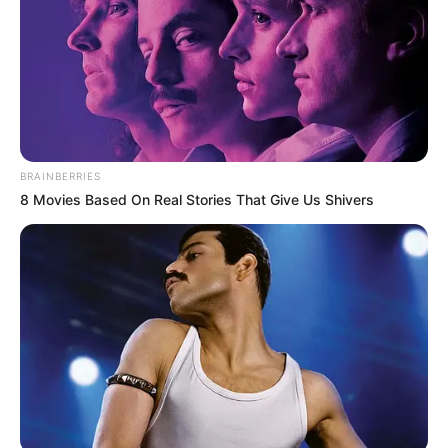
La ciudadanía puede acceder al Sistema de Información
de Documentos Extraviados (SIDE) para consultar si su
documento fue recibido por la Secretaría Distrital de
Gobierno, dando clic en
este enlace
.
Si el documento
aparece en la base de datos, el sistema permite
agendar una cita para reclamarlo.
En caso de que el
documento no esté registrado en ese momento, el usuario
tiene la opción de crear una cuenta mediante la sección
BRAINBERRIES
“Regístrese” e ingresar sus datos personales.
8 Movies Based On Real Stories That Give Us Shivers
Una vez completado el registro en SIDE, si posteriormente
el documento extraviado es entregado a la Secretaría
Distrital de Gobierno,
se ingresará al sistema y el titular
recibirá una notificación por correo electrónico.
En ese
mensaje se informará que el documento está disponible
para entrega y se indicará el procedimiento para agendar
la cita de reclamación. Este proceso busca facilitar la
recuperación sin necesidad de hacer filas o acudir en
vano a la sede.