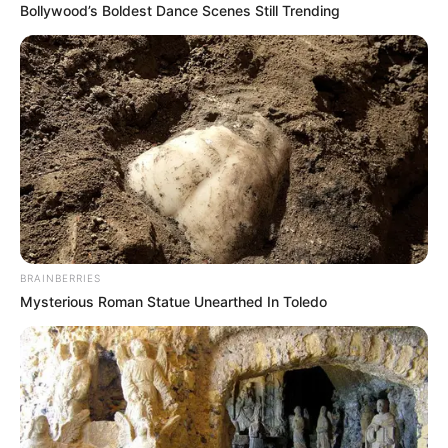
Bollywood’s Boldest Dance Scenes Still Trending
Cuánto se puede ganar con un CDT
El rendimiento de un
CDT
depende del
monto invertido y
el plazo
elegido. Según la plataforma especializada
MejorCDT
, un depósito de
$15 millones a seis meses
puede generar entre
$610.000 y $796.000 en intereses
,
dependiendo de la entidad financiera. Algunas de las
opciones disponibles son:
Finandina
: $796.000
BRAINBERRIES
Bancamía
: $724.000
Mysterious Roman Statue Unearthed In Toledo
Colpatria
: $638.000
Davivienda
: $638.000
Mibanco
: $631.000
Estos valores pueden variar según las tasas vigentes, por
lo que es recomendable
comparar las opciones antes de