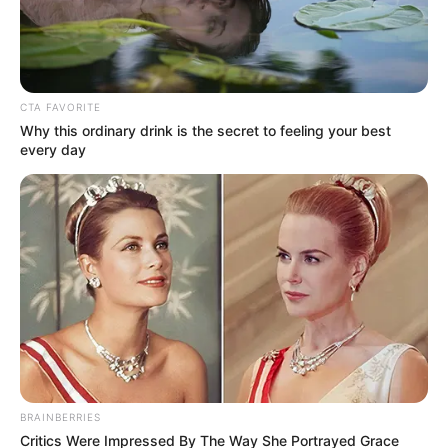
innecesarios.
COMPARTIR
CTA FAVORITE
ALERTA BOGOTÁ EN GOOGLE NEWS
Why this ordinary drink is the secret to feeling your best
every day
TEMAS RELACIONADOS
AHORRO
BANCOS
CDT
MANTÉNGASE EN ALERTA
Tenemos todas las noticias que le
interesan. Para estar bien informado, por
favor, active las notificaciones de Alerta.
BRAINBERRIES
Critics Were Impressed By The Way She Portrayed Grace