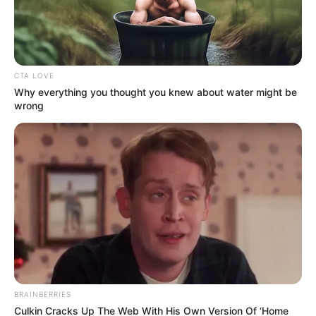
CTA LOVE
Why everything you thought you knew about water might be
wrong
Pixabay
Colombianos están perdiendo plata: sencilla compra los
pondría a facturar
Por:
Jhonatan Bello Florez
Marzo 31, 2025
BRAINBERRIES
Culkin Cracks Up The Web With His Own Version Of ‘Home