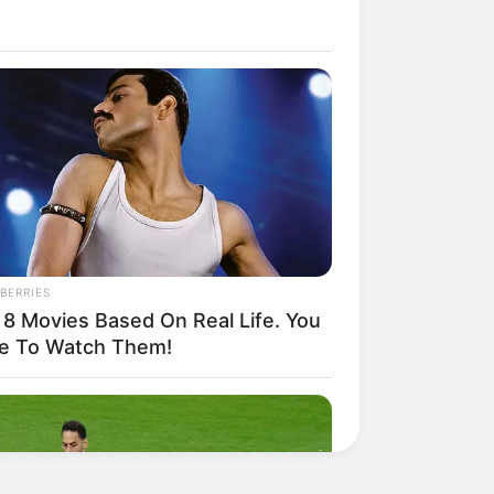
BERRIES
 8 Movies Based On Real Life. You
e To Watch Them!