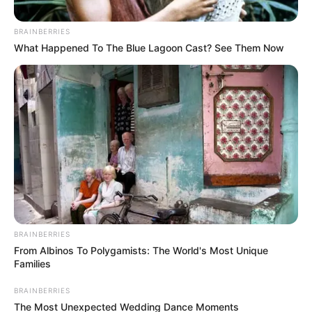
BRAINBERRIES
What Happened To The Blue Lagoon Cast? See Them Now
Coprensa
Alimentación escolar
BRAINBERRIES
Por:
Fredy Leonardo Daza Sepúlveda
From Albinos To Polygamists: The World's Most Unique
Families
Abril 17, 2020
BRAINBERRIES
The Most Unexpected Wedding Dance Moments