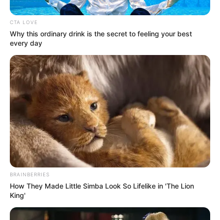
CTA LOVE
Why this ordinary drink is the secret to feeling your best
every day
Composición
Inspecciones a las estaciones de gasolina del
departamento
Por:
Adriana Cuestas
Marzo 7, 2024
BRAINBERRIES
How They Made Little Simba Look So Lifelike in 'The Lion
King'