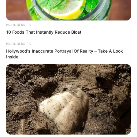
BRAINBERRIES
10 Foods That Instantly Reduce Bloat
BRAINBERRIES
Hollywood's Inaccurate Portrayal Of Reality – Take A Look
Inside
“El ACPM es el energético de mayor consumo en el país.
Aumentar el precio afecta de manera directa a sectores
como la industria, la construcción, la agricultura y; sobre