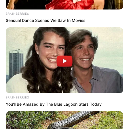
PRECIO DE LA GASOLINA
BRAINBERRIES
Sensual Dance Scenes We Saw In Movies
MANTÉNGASE EN ALERTA
Tenemos todas las noticias que le
interesan. Para estar bien informado, por
favor, active las notificaciones de Alerta.
ACTIVAR AHORA
BRAINBERRIES
TEMAS DESTACADOS
You'll Be Amazed By The Blue Lagoon Stars Today
RECIBO DEL AGUA
LOCALIDAD DE USAQUÉN
CUNDINAMARCA
DESAPARECIDOS
CORTES DE LUZ
LOCALIDAD DE ENGATIVÁ