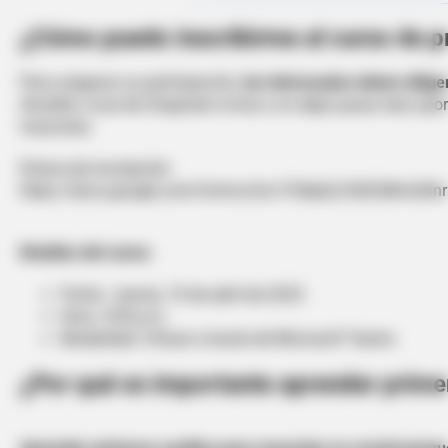
¿Cómo puedo inscribirme al curso de p
Para asegurar su participación,
los interesados deben diligen
Alcaldía Local de Chapinero invita a no dejar pasar esta opor
mascotas.
Enlace de inscripción:
https://docs.google.com/forms/d/e/1FAIpQLSfdCGBmSdl
Detalles del curso:
Fecha: Jueves, 10 de abril de 2025.
Hora: 4:00 p.m.
Modalidad: Virtual a través de Microsoft Teams
¿Por qué es importante aprender prime