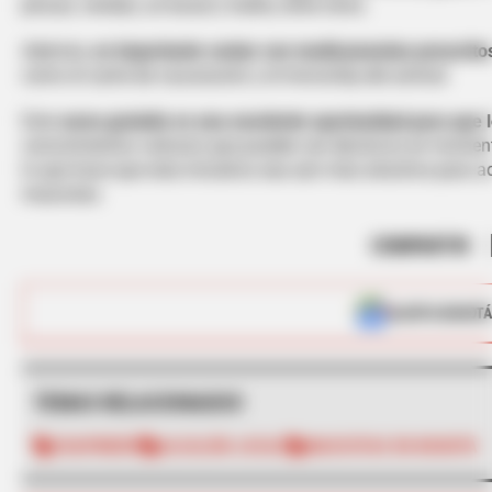
pinzas, vendas, un bozal y traílla, entre otros.
Además,
es importante contar con medicamentos prescritos
como el carné de vacunación y el microchip del animal.
Este
curso gratuito es una excelente oportunidad para que
conocimientos valiosos que pueden ser decisivos en momentos
lo que hace que esta iniciativa sea aún más atractiva para a
mascotas.
COMPARTIR
ALERTA BOGOTÁ
TEMAS RELACIONADOS
CHAPINERO
ALCALDÍA LOCAL
MASCOTAS EN BOGOTÁ