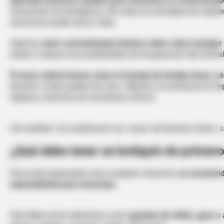
Aprender primeros auxilios para mascotas es crucial porq
situaciones de emergencia. No todas las emergencias requier
reaccionar puede salvar vidas.
Además,
tener conocimientos básicos sobre cómo manejar h
estrés y mejorar las posibilidades de recuperación del animal
El curso cubrirá temas como el manejo de heridas leves, c
prevenir y tratar golpes de calor. Además, se enfatizará la 
rápidas y efectivas en momentos críticos.
Ver también: Se complicaron las 'vacas' de Semana Santa: 
¿Qué debe tener un botiquín de primero
Para estar preparados ante cualquier situación,
es recomenda
especializado para mascotas.
Este debe incluir elementos como
guantes de nitrilo, gasa o