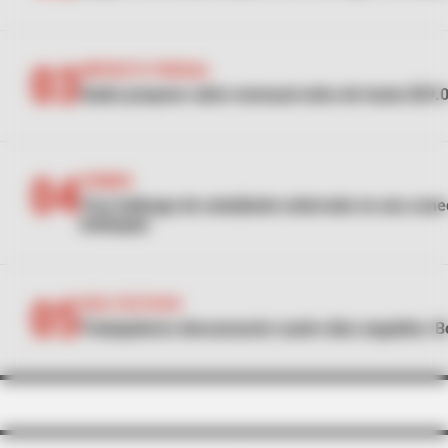
03
IMPUESTO PREDIAL
Galán propone cobro mensual extra de hasta $29.000
04
CRIMEN
Tras hallazgo de estudiante enterrado en una cane
Antioquia
05
DÍAS FESTIVOS
Trabajadores descansarán cuatro días seguidos: Bo