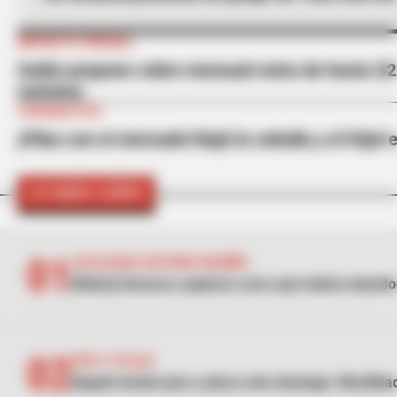
IMPUESTO PREDIAL
Galán propone cobro mensual extra de hasta $29
estratos
CORABASTOS
¡Pilas con el mercado! Bajó la cebolla y el fríjo
LO MÁS LEÍDO
01
LOCALIDAD ANTONIO NARIÑO
[Video] Cámaras captaron carro que habría abando
02
PICO Y PLACA
Bogotá tendrá pico y placa este domingo: Movilida