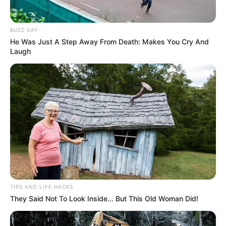
BUZZ DAY
He Was Just A Step Away From Death: Makes You Cry And
Laugh
TIPS AND LIFE HACKS
They Said Not To Look Inside... But This Old Woman Did!