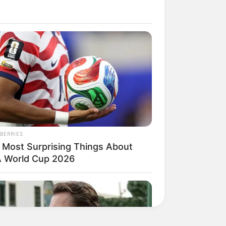
BERRIES
 Most Surprising Things About
A World Cup 2026