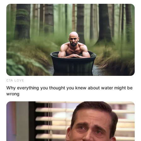
TEMAS RELACIONADOS
DISTRITO
CONCEJAL DE BOGOTÁ
PELUQUERÍAS EN BOGOTÁ
BARBERO
MANTÉNGASE EN ALERTA
Tenemos todas las noticias que le
interesan. Para estar bien informado, por
favor, active las notificaciones de Alerta.
CTA LOVE
Why everything you thought you knew about water might be
wrong
ACTIVAR AHORA
TEMAS DESTACADOS