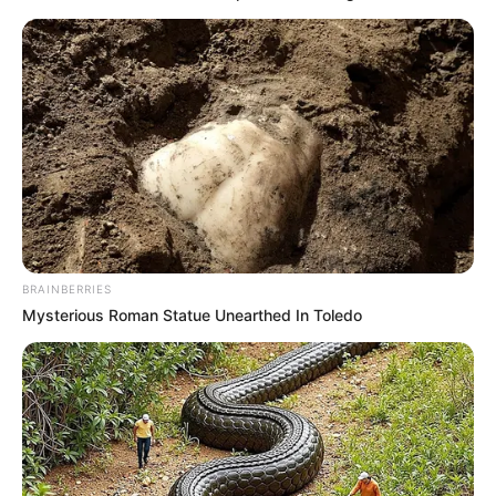
COMPARTIR
UNIRSE AL CANAL DE WHATSAPP
En ciudades como
Bogotá
, cada vez es más común ver
negocios dedicados a resaltar la imagen y el estilo
personal. Las
barberías
y
peluquerías
no solo ofrecen un
cambio de look, también se han convertido en espacios
sociales donde vecinos conversan, se actualizan y crean
lazos que van más allá de lo comercial. Más allá de su
valor estético, estos negocios son una fuente de ingresos
BRAINBERRIES
fundamental para muchas familias bogotanas. Desde el
Mysterious Roman Statue Unearthed In Toledo
norte hasta el sur, es común encontrar estos espacios
funcionando en garajes, locales pequeños o incluso
dentro de casas. Y ahora, gracias a una propuesta del
Concejo de Bogotá
, se busca darles un respaldo real para
que puedan crecer y consolidarse.
Le puede interesar:
Estratos sociales y Sisbén
desaparecerán pronto: sensible cambio en los subsidios