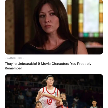
mujeres cabeza de hogar, han sido históricamente
invisibles para la política pública”. Con esta iniciativa, se
busca que tanto un pequeño salón en el sur como una
barbería consolidada en Engativá puedan acceder a
mejores oportunidades.
Una red que fortalece los barrios
El proyecto incluye medidas como: - Acceso a
capital
semilla
y programas distritales de emprendimiento. -
Ferias locales para promover servicios y productos. -
BRAINBERRIES
Capacitaciones en atención al cliente, gestión financiera,
They're Unbearable! 9 Movie Characters You Probably
marketing digital y más. Además, se dará prioridad a las
Remember
madres cabeza de hogar
, que representan un porcentaje
importante del sector. Así se busca fortalecer la equidad y
la inclusión desde lo económico.
Peluquerías: espacios de confianza
en los barrios