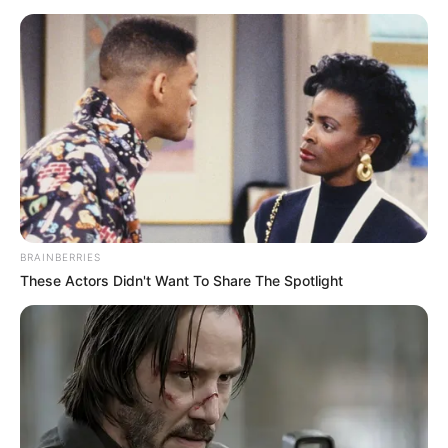
mayor reconocimiento a su trabajo.
No deje de leer:
Sin bachillerato pero con camello: estas
vacantes de empleo son para usted
Cursos del SENA en peluquería y
estética
El
SENA
sigue ofreciendo cursos gratuitos en áreas como
peluquería, barbería, estética, cosmetología, manicura y
BRAINBERRIES
asesoría de imagen. Para inscribirse, se debe:
These Actors Didn't Want To Share The Spotlight
- Registrarse en la página Sena Sofía Plus.
- Tener documento de identidad vigente.
- Ser mayor de 16 años.
- Contar con acceso a internet y correo electrónico.
- Tener conocimientos básicos en herramientas digitales.
- Verificar que la oferta esté disponible en su región.