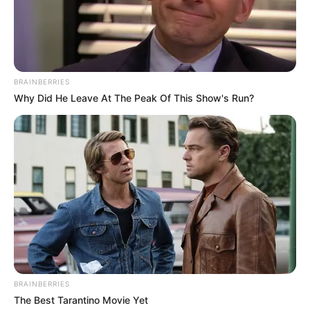
RECIBO DEL AGUA
LOCALIDAD DE USAQUÉN
CUNDINAMARCA
DESAPARECIDOS
CORTES DE LUZ
LOCALIDAD DE ENGATIVÁ
REGIOTRAM DE OCCIDENTE
LOCALIDAD DE SUBA
BRAINBERRIES
Why Did He Leave At The Peak Of This Show's Run?
BRAINBERRIES
The Best Tarantino Movie Yet