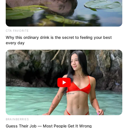
CTA FAVORITE
Why this ordinary drink is the secret to feeling your best
every day
Pixabay
Barberos y peluqueros recibirán ayuda
Por:
Jhonatan Bello Florez
Mayo 13, 2025
BRAINBERRIES
Guess Their Job — Most People Get It Wrong