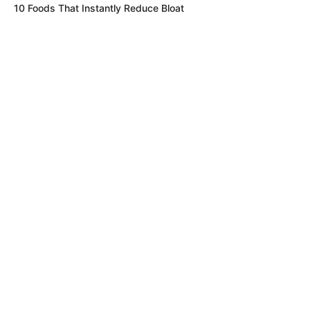
10 Foods That Instantly Reduce Bloat
RECIBO DEL AGUA
LOCALIDAD DE USAQUÉN
CUNDINAMARCA
DESAPARECIDOS
CORTES DE LUZ
LOCALIDAD DE ENGATIVÁ
REGIOTRAM DE OCCIDENTE
LOCALIDAD DE SUBA