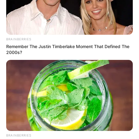
TEMAS RELACIONADOS
DESCUENTOS
OUTLETS
BRAINBERRIES
Remember The Justin Timberlake Moment That Defined The
MANTÉNGASE EN ALERTA
2000s?
Tenemos todas las noticias que le
interesan. Para estar bien informado, por
favor, active las notificaciones de Alerta.
ACTIVAR AHORA
TEMAS DESTACADOS
BRAINBERRIES