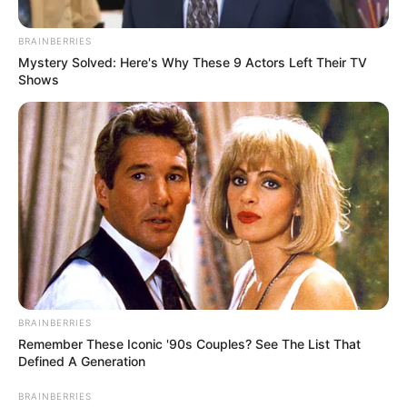
BRAINBERRIES
Mystery Solved: Here's Why These 9 Actors Left Their TV
Shows
Alcaldía de Bogotá
Ropa en Bogotá
Por:
Cristhiam Martínez
BRAINBERRIES
Marzo 10, 2024
Remember These Iconic '90s Couples? See The List That
Defined A Generation
BRAINBERRIES