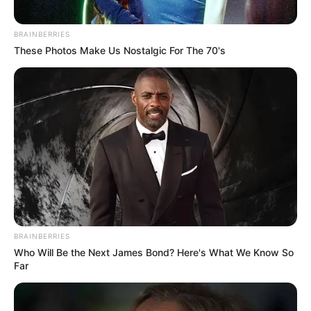
BRAINBERRIES
These Photos Make Us Nostalgic For The 70's
El creador de contenido conocido como 'me dicen Pato',
especializado en encontrar los mejores descuentos y
ofertas en la ciudad, ha compartido la emocionante
noticia sobre este
outlet todo al 50% liquidador, ubicado
en el reconocido centro comercial Bima.
BRAINBERRIES
Who Will Be the Next James Bond? Here's What We Know So
Far