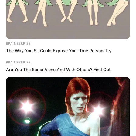
descuentos,
alcanzando rebajas que llegan a sorprender
hasta al más experimentado de los compradores.
Le puede interesar:
Precios de locura: Televisores de
última tecnología a precios de remate: ¡Desde $200.000!
BRAINBERRIES
The Way You Sit Could Expose Your True Personality
BRAINBERRIES
Are You The Same Alone And With Others? Find Out