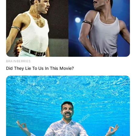
Sin embargo, a partir del 15 de julio de 2026, cuando la
jornada laboral pase a ser de 42 horas a la semana, este
beneficio ya no será obligatorio.
Desde ese momento,
cada empresa podrá decidir si quiere o no otorgar ese
día libre.
Esto quiere decir que el "Día de la Familia"
dejará de estar respaldado por la ley y dependerá de la
voluntad del empleador.
BRAINBERRIES
En este 2025, cuando la jornada laboral se reduzca a 44
Did They Lie To Us In This Movie?
horas semanales, los trabajadores aún podrán acceder a
ese día libre. No obstante, una vez se complete la
reducción total de la jornada en 2026,
este beneficio
dejará de aplicarse de forma automática.
COMPARTIR
ALERTA BOGOTÁ EN GOOGLE NEWS