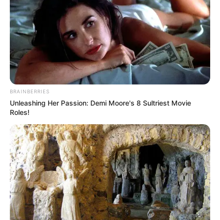
horas permitidas y que se respete el descanso.
BRAINBERRIES
Unleashing Her Passion: Demi Moore's 8 Sultriest Movie
Roles!