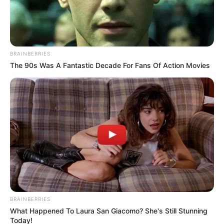
BRAINBERRIES
The 90s Was A Fantastic Decade For Fans Of Action Movies
Colprensa
Reducción de la jornada laboral en Colombia.
Por:
Anthonny José Galindo Florian
Mayo 8, 2025
BRAINBERRIES
What Happened To Laura San Giacomo? She's Still Stunning
Today!