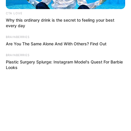
TEMAS RELACIONADOS
CTA LOVE
Why this ordinary drink is the secret to feeling your best
SALARIO MÍNIMO
EMPLEADOS
every day
TRABAJADORES EN COLOMBIA
FINANZAS
JORNADA LABORAL
BRAINBERRIES
Are You The Same Alone And With Others? Find Out
MANTÉNGASE EN ALERTA
BRAINBERRIES
Plastic Surgery Splurge: Instagram Model's Quest For Barbie
Looks
Tenemos todas las noticias que le
interesan. Para estar bien informado, por
favor, active las notificaciones de Alerta.
ACTIVAR AHORA