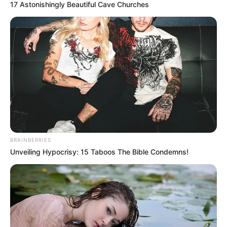
17 Astonishingly Beautiful Cave Churches
MANTÉNGASE EN ALERTA
Tenemos todas las noticias que le
interesan. Para estar bien informado, por
favor, active las notificaciones de Alerta.
ACTIVAR AHORA
BRAINBERRIES
TEMAS DESTACADOS
Unveiling Hypocrisy: 15 Taboos The Bible Condemns!
RECIBO DEL AGUA
LOCALIDAD DE USAQUÉN
CUNDINAMARCA
DESAPARECIDOS
CORTES DE LUZ
LOCALIDAD DE ENGATIVÁ
REGIOTRAM DE OCCIDENTE
LOCALIDAD DE SUBA