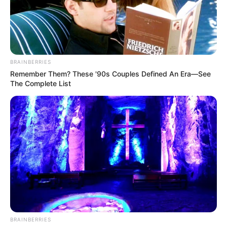
globales impulsadas por Estados Unidos, alta volatilidad
e incertidumbre en el mercado financiero internacional.
“Las mayores barreras al comercio implican choques
negativos sobre la demanda externa del país y sobre los
BRAINBERRIES
precios de algunos de los productos básicos exportados”,
Remember Them? These '90s Couples Defined An Era—See
puntualizó el gerente del Banco de la República.
The Complete List
COMPARTIR
ALERTA BOGOTÁ EN GOOGLE NEWS
TEMAS RELACIONADOS
TASA DE INTERÉS
CRÉDITOS
BANCO DE LA REPÚBLICA
BRAINBERRIES