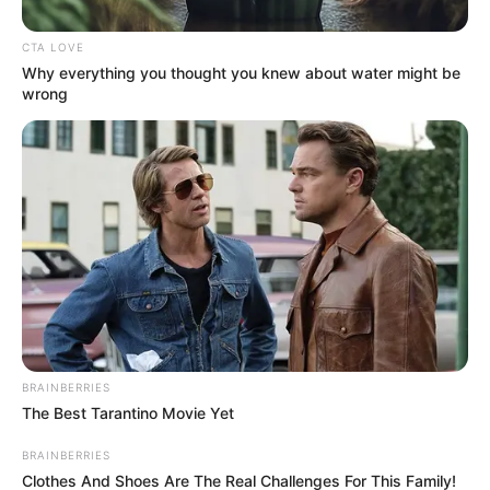
CTA LOVE
Why everything you thought you knew about water might be
wrong
BRAINBERRIES
”Las
expectativas de inflación provenientes del mercado
The Best Tarantino Movie Yet
de deuda disminuyeron
, en tanto que aquellas obtenidas
de las encuestas permanecieron estables”, indicó Villar.
BRAINBERRIES
Clothes And Shoes Are The Real Challenges For This Family!