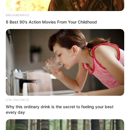
TEMAS DESTACADOS
BRAINBERRIES
RECIBO DEL AGUA
LOCALIDAD DE USAQUÉN
6 Best 90’s Action Movies From Your Childhood
CUNDINAMARCA
DESAPARECIDOS
CORTES DE LUZ
LOCALIDAD DE ENGATIVÁ
REGIOTRAM DE OCCIDENTE
LOCALIDAD DE SUBA
CTA FAVORITE
Why this ordinary drink is the secret to feeling your best
every day