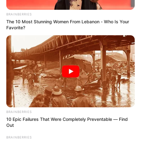
BRAINBERRIES
The 10 Most Stunning Women From Lebanon - Who Is Your
Favorite?
Archivo /RCN Radio
Descuentos en gasolina
Por:
Natalia Espitia Salazar
BRAINBERRIES
10 Epic Failures That Were Completely Preventable — Find
Marzo 9, 2024
Out
BRAINBERRIES