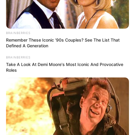
ALERTA BOGOTÁ EN GOOGLE NEWS
TEMAS RELACIONADOS
BRAINBERRIES
Remember These Iconic '90s Couples? See The List That
GASOLINA
DESCUENTOS
PRECIO DE LA GASOLINA
Defined A Generation
BRAINBERRIES
MANTÉNGASE EN ALERTA
Take A Look At Demi Moore's Most Iconic And Provocative
Roles
Tenemos todas las noticias que le
interesan. Para estar bien informado, por
favor, active las notificaciones de Alerta.
ACTIVAR AHORA