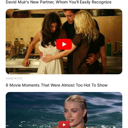
favor, active las notificaciones de Alerta.
David Muir's New Partner, Whom You'll Easily Recognize
ACTIVAR AHORA
TEMAS DESTACADOS
RECIBO DEL AGUA
LOCALIDAD DE USAQUÉN
CUNDINAMARCA
DESAPARECIDOS
CORTES DE LUZ
LOCALIDAD DE ENGATIVÁ
HABERION
REGIOTRAM DE OCCIDENTE
6 Movie Moments That Were Almost Too Hot To Show
LOCALIDAD DE SUBA