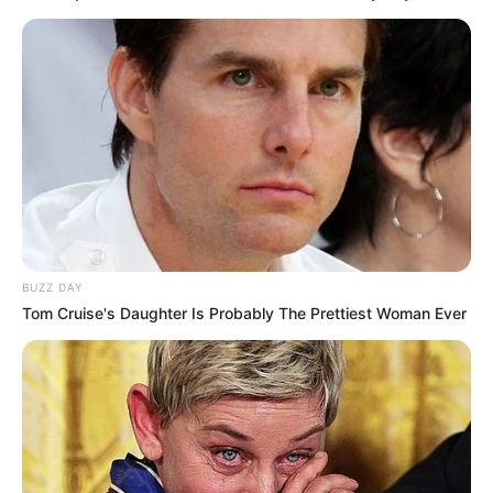
COMPARTIR
UNIRSE AL CANAL DE WHATSAPP
Con la creciente
digitalización
del mercado colombiano,
muchos comercios han tenido que ajustar sus procesos
de
facturación
, lo que en ocasiones ha derivado en pagos
atrasados, confusiones con los clientes o pérdida de
tiempo. Para resolver parte de ese problema, la
DIAN
anunció una actualización que podría quitarles un gran
dolor de cabeza a quienes emiten facturas a diario.
BUZZ DAY
Tom Cruise's Daughter Is Probably The Prettiest Woman Ever
Aunque no se trata de una revolución tecnológica, este
cambio sí representa un alivio para quienes dependen de
la
facturación electrónica
. Ya no será necesario llenar los
datos del cliente a mano ni preocuparse por errores que
terminen en devoluciones o trámites adicionales.
Le puede interesar:
TransMilenio dará pasajes gratis a
estudiantes: medida les ahorrará buena plata