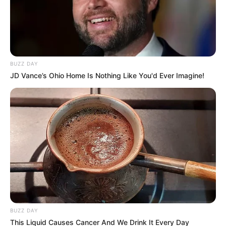
BUZZ DAY
JD Vance’s Ohio Home Is Nothing Like You'd Ever Imagine!
Pixabay
Comerciantes le quitan dolor de cabeza
Por:
Jhonatan Bello Florez
Abril 24, 2025
BUZZ DAY
This Liquid Causes Cancer And We Drink It Every Day