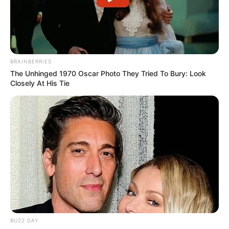
obligaciones sin complicarse más de la cuenta. Con este
ajuste, la
DIAN
da un paso importante hacia un sistema
tributario más
ágil, moderno y eficiente
.
COMPARTIR
BRAINBERRIES
The Unhinged 1970 Oscar Photo They Tried To Bury: Look
Closely At His Tie
ALERTA BOGOTÁ EN GOOGLE NEWS
TEMAS RELACIONADOS
COMERCIANTES
FACTURACIÓN ELECTRÓNICA
DIAN
MANTÉNGASE EN ALERTA
Tenemos todas las noticias que le
BUZZ DAY
interesan. Para estar bien informado, por