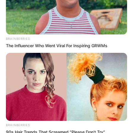
BRAINBERRIES
The Influencer Who Went Viral For Inspiring GRWMs
Crédito: Instituto de Bienestar
Instituto de Bienestar
Familiar
Familiar
Lea También:
Loncheras prácticas, saludables y
amables con su bolsillo
¿Qué son los Hogares Comunitarios
de Bienestar Familiar?
BRAINBERRIES
90s Hair Trends That Screamed "Please Don't Try"