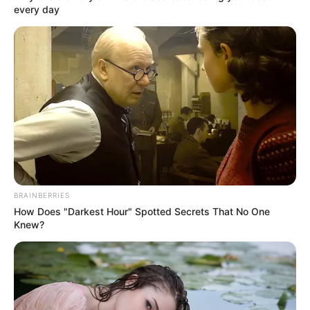
encuentren en situación de vulnerabilidad o que no
every day
cuenten con red de apoyo para su cuidado, previa
verificación mediante visita domiciliaria. Solo en
algunos casos.
En un Hogar Comunitario Familiar se pueden
atender máximo dos niños o niñas entre 6 meses y
18 meses; en el caso en el que se atienda un niño
con discapacidad, se atenderá un niño o niña en el
rango de edad de 6 meses a 18 meses.
COMPARTIR
BRAINBERRIES
ALERTA BOGOTÁ EN GOOGLE NEWS
How Does "Darkest Hour" Spotted Secrets That No One
Knew?
TEMAS RELACIONADOS
ICBF
POBLACIÓN VULNERABLE
INSTITUTO COLOMBIANO DE BIENESTAR FAMILIAR