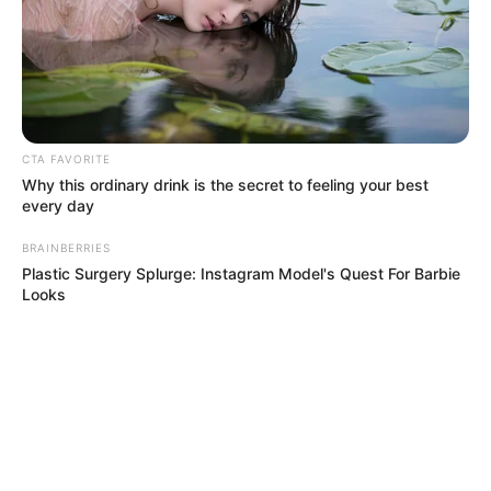
MANTÉNGASE EN ALERTA
Tenemos todas las noticias que le
interesan. Para estar bien informado, por
CTA FAVORITE
favor, active las notificaciones de Alerta.
Why this ordinary drink is the secret to feeling your best
every day
ACTIVAR AHORA
BRAINBERRIES
Plastic Surgery Splurge: Instagram Model's Quest For Barbie
Looks
TEMAS DESTACADOS
RECIBO DEL AGUA
LOCALIDAD DE USAQUÉN
CUNDINAMARCA
DESAPARECIDOS
CORTES DE LUZ
LOCALIDAD DE ENGATIVÁ
REGIOTRAM DE OCCIDENTE
LOCALIDAD DE SUBA