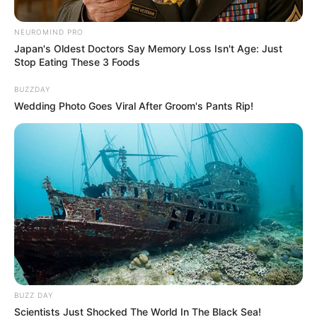
NEUROMIND PRO
Japan's Oldest Doctors Say Memory Loss Isn't Age: Just
Stop Eating These 3 Foods
BUZZDAY
Wedding Photo Goes Viral After Groom's Pants Rip!
Colprensa
ICETEX tendría importante cambio: Gobierno tomaría
decisión definitiva
Por:
Diana Cabrera
Diciembre 1, 2023
BUZZ DAY
Scientists Just Shocked The World In The Black Sea!