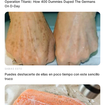
TEMAS DESTACADOS
Operation Titanic: How 400 Dummies Duped The Germans
On D-Day
RECIBO DEL AGUA
LOCALIDAD DE USAQUÉN
CUNDINAMARCA
DESAPARECIDOS
CORTES DE LUZ
LOCALIDAD DE ENGATIVÁ
REGIOTRAM DE OCCIDENTE
LOCALIDAD DE SUBA
SABIAS ESTO
Puedes deshacerte de ellas en poco tiempo con este sencillo
truco