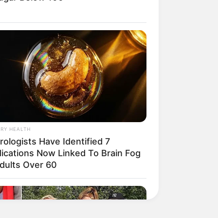
RY HEALTH
ologists Have Identified 7
ications Now Linked To Brain Fog
Adults Over 60