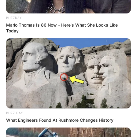
TEMAS RELACIONADOS
BUZZDAY
MULTAS
CÓDIGO DE POLICÍA
Marlo Thomas Is 86 Now - Here's What She Looks Like
MULTAS POR BOTAR BASURA
PERROS
Today
MANTÉNGASE EN ALERTA
Tenemos todas las noticias que le
interesan. Para estar bien informado, por
favor, active las notificaciones de Alerta.
ACTIVAR AHORA
BUZZ DAY
What Engineers Found At Rushmore Changes History
TEMAS DESTACADOS