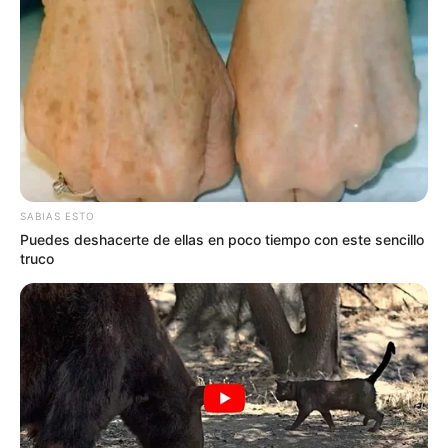
¿De cuánto es la multa por permitir
que su perro riegue basura en la
calle?
La multa general tipo 1 es de dos salarios mínimos
diarios legales vigentes
, según el artículo
180
del Código
de Policía.
La cifra equivale a 94.900 pesos
SABIAS ESTO
colombianos
, de acuerdo con las cifras vigentes a 2025.
Puedes deshacerte de ellas en poco tiempo con este sencillo
truco
Más noticias:
Se acabó chistecito que muchos hacen en
la calle: les tocará pagar casi 800 mil por Ley
Sin embargo, hay una opción para "salvarse" de pagar el
dinero: la persona sancionada tiene cinco días hábiles,
desde el momento que se impuso el comparendo, para
pedirles a las autoridades que le permitan participar "
en
programa comunitario o actividad pedagógica de