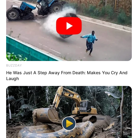
RECIBO DEL AGUA
LOCALIDAD DE USAQUÉN
CUNDINAMARCA
DESAPARECIDOS
CORTES DE LUZ
LOCALIDAD DE ENGATIVÁ
REGIOTRAM DE OCCIDENTE
LOCALIDAD DE SUBA
BUZZDAY
He Was Just A Step Away From Death: Makes You Cry And
Laugh