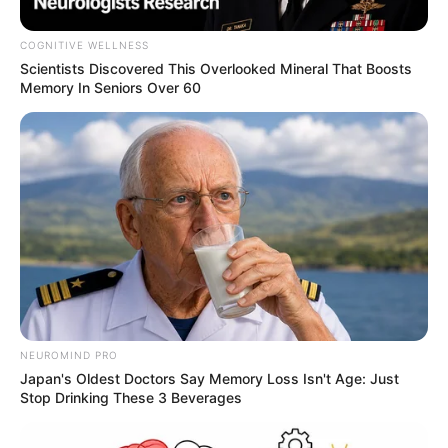
COGNITIVE WELLNESS
Scientists Discovered This Overlooked Mineral That Boosts
Memory In Seniors Over 60
Pixabay y Alcaldía de Bogotá (fondo)
Permitir que su perro riegue la basura en la calle tiene
multa
Por:
Gustavo Gómez Martínez
NEUROMIND PRO
Junio 23, 2025
Japan's Oldest Doctors Say Memory Loss Isn't Age: Just
Stop Drinking These 3 Beverages