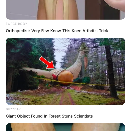
Código Nacional de Seguridad y Convivencia Ciudadana
(ley 1801 de 2016), conocido también como
Código de
Policía
.
FORGE BODY
Orthopedist: Very Few Know This Knee Arthritis Trick
BUZZDAY
Giant Object Found In Forest Stuns Scientists