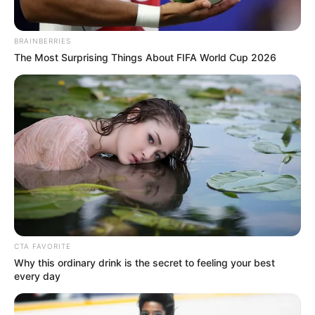
Si no tiene una cuenta, deberá registrarse
proporcionando su nombre, apellidos, correo
electrónico y número de celular.
BRAINBERRIES
Revise su perfil. La plataforma mostrará su
The Most Surprising Things About FIFA World Cup 2026
comportamiento financiero, nivel de endeudamiento
y su portafolio de productos.
Existen servicios gratuitos y pagos en esta plataforma.
La
versión gratuita permite:
Conocer su historial crediticio detallado y su
puntaje.
Reclamar a la entidad en caso de problemas.
Verificar si las entidades han consultado su
historial para concederle un crédito.
Alertar al sistema financiero si ha sido víctima de
suplantación, si ha extraviado su cédula de
CTA FAVORITE
ciudadanía, o si reside en el exterior.
Why this ordinary drink is the secret to feeling your best
every day
COMPARTIR