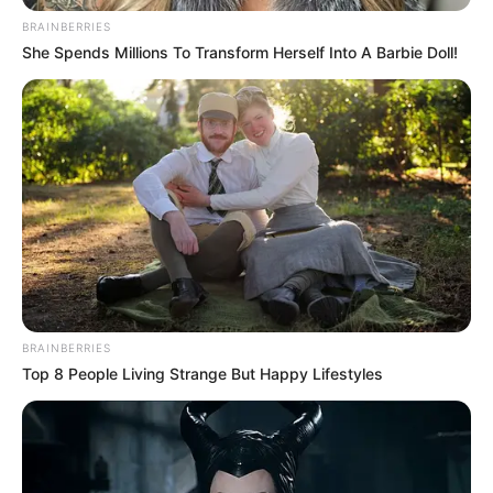
periódicamente reportan el estado de las deudas de sus
BRAINBERRIES
clientes.
She Spends Millions To Transform Herself Into A Barbie Doll!
Lea más:
Reportados en Datacrédito: Aclaran después de
cuánto tiempo vence la deuda
BRAINBERRIES
Top 8 People Living Strange But Happy Lifestyles