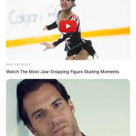
ALERTA BOGOTÁ EN GOOGLE NEWS
TEMAS RELACIONADOS
CENTRALES DE RIESGO
REPORTE EN CENTRALES DE RIESGO
DATACRÉDITO
BRAINBERRIES
Watch The Most Jaw‑Dropping Figure Skating Moments
MANTÉNGASE EN ALERTA
Tenemos todas las noticias que le
interesan. Para estar bien informado, por
favor, active las notificaciones de Alerta.
ACTIVAR AHORA