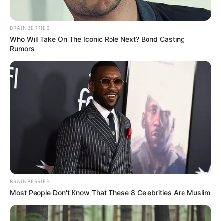
TEMAS DESTACADOS
BRAINBERRIES
Who Will Take On The Iconic Role Next? Bond Casting
Rumors
RECIBO DEL AGUA
LOCALIDAD DE USAQUÉN
CUNDINAMARCA
DESAPARECIDOS
CORTES DE LUZ
LOCALIDAD DE ENGATIVÁ
REGIOTRAM DE OCCIDENTE
LOCALIDAD DE SUBA
BRAINBERRIES
Most People Don't Know That These 8 Celebrities Are Muslim