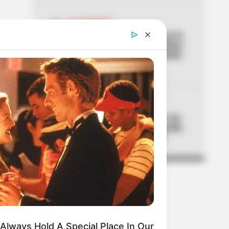
04
ACCIDENTE
Lo acaban de entregar y ya lo
estrenaron: primer aparatoso
accidente en el nuevo puente
de la 153
05
ALTAS TEMPERATURAS
El Tolima se está asando: los
municipios que han superado
los 40 °C de temperatura
Always Hold A Special Place In Our