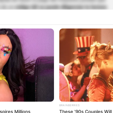
 de un
código QR se puede diligenciar la factura
el impuesto predial en la capital del país.
a puede hacerlo
pulsando clic aquí
y con la cédula
ficación lo puede hacer de forma rápida y segura.
 directamente en la página web de esta entidad
ios
que son autorizados por el Distrito y
a referencia. En dado caso que prefiera hacerlo
imir la factura con láser y dirigirse a una
ancarias donde puede pagar el predial:
BRAINBERRIES
ires Millions
These '90s Couples Will 