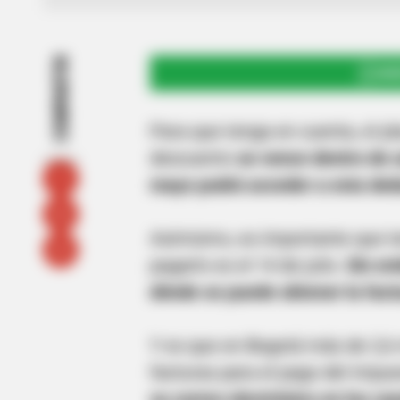
COMPARTIR
UNI
Para que tenga en cuenta, el pl
descuento
se vence dentro de 
mayo podrá acceder a esta ded
Asimismo, es importante que t
pagarlo es el 14 de julio.
Sin em
dónde se puede obtener la fac
Y es que en Bogotá más de 2,6 
facturas para el pago del imp
su correo electrónico en los can