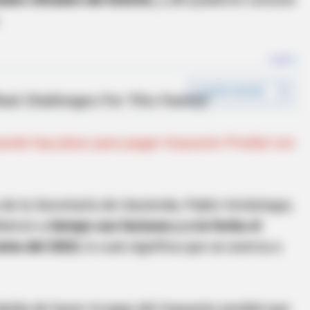
ando hay plazo para pagar Impuesto Predial con
de la Secretaría de Hacienda, Pablo Verástegui,
bieron a
tiempo sus facturas y a la fecha el
meta del 2023
, lo cual significa que se acerca a
pida de hacer el pago del impuesto predial que