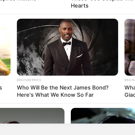
Hearts
BRAINBERRIES
BRAIN
s
Who Will Be the Next James Bond?
Wha
Here's What We Know So Far
Gia