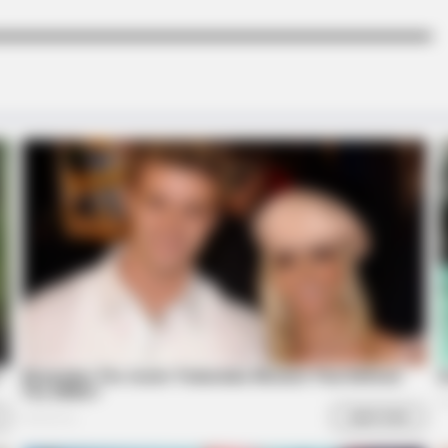
BRAINBERRIES
BRAIN
ere
17 Astonishingly Beautiful Cave
She
Churches
Mod