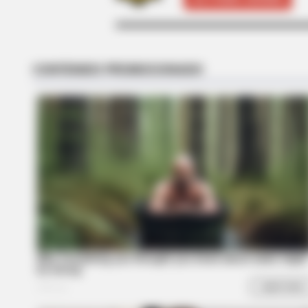
BRAINBERRIES
'The OC' Cast Then And Now - Wh
Are They 20 Years Later?