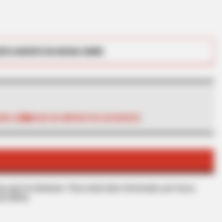
RTA BOGOTÁ EN GOOGLE NEWS
BRAINBERRIES
ything You Know About
Unleashing Her Passion:
IGO QR
PAGO DE IMPUESTOS EN BOGOTÁ
Roles!
s que le interesan. Para estar bien informado, por favor,
de Alerta.