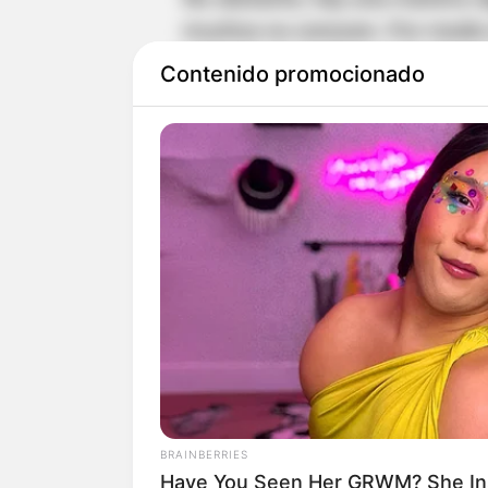
muchos no conocen. Por medio
y pagar por medios electrónicos 
Contenido promocionado
Si no ha descargado su factur
o el NIT y sin el dígito de veri
Ante esto, puede hacer el pago
o por medio de portales bancar
simplemente con el número de l
de manera presencial, debe impr
entidad bancaria.
A continuación, las entidades b
BRAINBERRIES
Have You Seen Her GRWM? She Insp