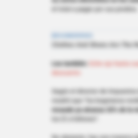
el total a pagar por sus predios.
Lea también:
Eche ojo hasta cu
descuento
Según el director de Impuestos 
resaltó que “los bogotanos reci
recaudo ya alcanza 32% de la 
los $1,4 billones”.
No obstante, hay una manera rá