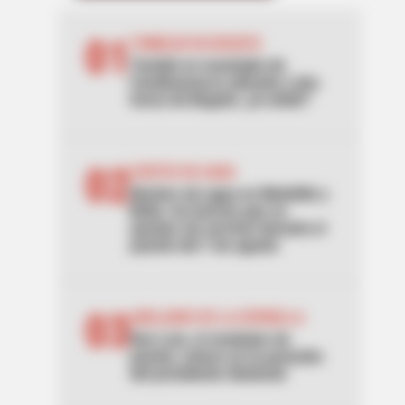
01
TEMBLOR EN BOGOTÁ
Tembló en municipio de
Cundinamarca ubicado a dos
horas de Bogotá: ¿lo sintió?
02
CORTES DE AGUA
Noches sin agua en Medellín y
Bello: los barrios que se
quedan sin servicio durante el
puente del 7 de agosto
03
ABELARDO DE LA ESPRIELLA
Don Luis, el vendedor de
panela, estuvo en la posesión
del presidente Abelardo