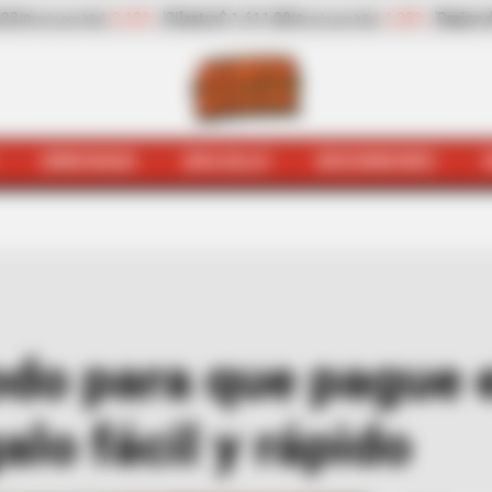
23%
Pepino de rellenar
$ 2.423,00
-25,17%
Zanahoria
$ 1.983
(Precio por kilo)
HINCHADA
BOLSILLO
BOCHINCHES
illo
El sencillo método para que pague el predial con de
odo para que pague e
lo fácil y rápido