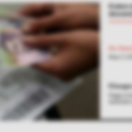
El plazo
descuent
Por:
Óscar
Mayo 5, 2
Imagen
Pagar el i
autorizan