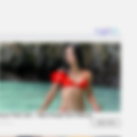
BERRIES
 Spent A Fortune To Look Like A
ern-Day Barbie