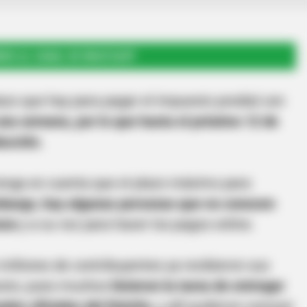
RSE AL CANAL DE WHATSAPP
azo que hay para pagar el impuesto predial con
una semana, por lo que hasta el próximo 12 de
ucción.
enga en cuenta que el plazo máximo para
bargo, hay algunas personas que no conocen
tura
y a su vez para hacer los pagos online.
millones de contribuyentes ya recibieron sus
uesto, pues muchos
hicieron la tarea de entregar
ales oficiales del Distrito
, y allí pudieron conocer