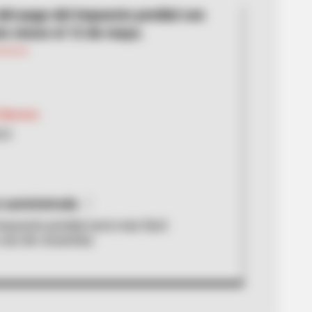
 del pago del impuesto predial con
o vence el 12 de mayo.
 Barrero
023
 suministrada
mpuesto predial será más fácil:
 uso de cesantías