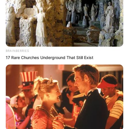
BRAINBERRIES
17 Rare Churches Underground That Still Exist
Crédito:
Multa que muchos no conocen y le vale
Colprensa
más de $500.000
Zonas donde no está permitido
estacionar en Bogotá
De acuerdo con el
artículo 76 del Código Nacional de
Tránsito
, los conductores deben evitar estacionar en los
siguientes lugares: