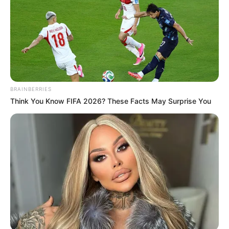
COMPARTIR
ALERTA BOGOTÁ EN GOOGLE NEWS
TEMAS RELACIONADOS
BRAINBERRIES
SANCIONES
MULTAS
MULTAS DE TRÁNSITO
Think You Know FIFA 2026? These Facts May Surprise You
MANTÉNGASE EN ALERTA
Tenemos todas las noticias que le
interesan. Para estar bien informado, por
favor, active las notificaciones de Alerta.
ACTIVAR AHORA