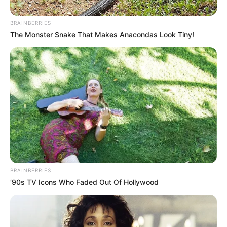
BRAINBERRIES
The Monster Snake That Makes Anacondas Look Tiny!
Colprensa
Multa que muchos no conocen y le vale más de $500.000
Por:
Flor Angie Baena
BRAINBERRIES
Julio 1, 2025
’90s TV Icons Who Faded Out Of Hollywood