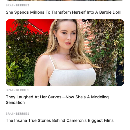
BRAINBERRIES
She Spends Millions To Transform Herself Into A Barbie Doll!
TEMAS DESTACADOS
RECIBO DEL AGUA
LOCALIDAD DE USAQUÉN
CUNDINAMARCA
DESAPARECIDOS
CORTES DE LUZ
LOCALIDAD DE ENGATIVÁ
REGIOTRAM DE OCCIDENTE
LOCALIDAD DE SUBA
BRAINBERRIES
They Laughed At Her Curves—Now She's A Modeling
Sensation
BRAINBERRIES
The Insane True Stories Behind Cameron's Biggest Films