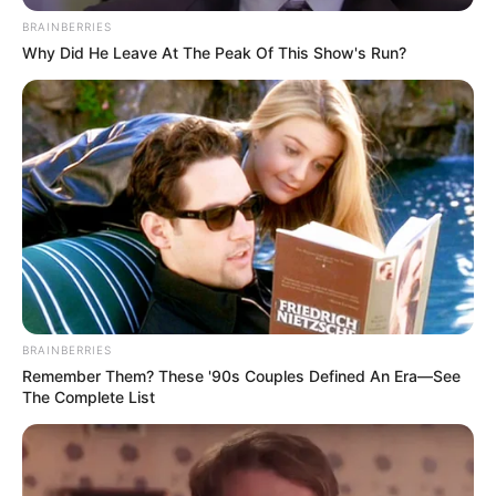
BRAINBERRIES
Leer más:
Suspensión de licencia de conducción: ¿a las
Why Did He Leave At The Peak Of This Show's Run?
cuántas multas me la quitan?
BRAINBERRIES
Remember Them? These '90s Couples Defined An Era—See
The Complete List