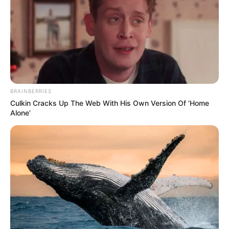
Las cifras indican que un solo vehículo mal estacionado
puede
reducir en más del 50 % la velocidad promedio de
circulación
y
duplicar el tiempo de desplazamiento
en
zonas con alta demanda vehicular. Por esta razón, las
autoridades han reforzado las acciones de control en
corredores estratégicos
con elevada concentración de
BRAINBERRIES
tráfico.
Culkin Cracks Up The Web With His Own Version Of ‘Home
Alone’
Multa y procedimiento para
infractores en 2025
La infracción por estacionar en zonas no autorizadas
está clasificada como
C02
en el
Código Nacional de
Tránsito
. Para
2025
, el valor de esta sanción será de
$604.054
, calculado con base en la
Unidad de Valor
Tributario (UVT)
, que asciende a
$52,29
.