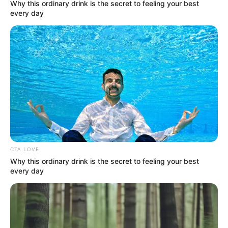
Why this ordinary drink is the secret to feeling your best
every day
TEMAS RELACIONADOS
ARRIENDO
APARTAMENTO
CONTRATO DE ARRENDAMIENTO
MANTÉNGASE EN ALERTA
Tenemos todas las noticias que le
interesan. Para estar bien informado, por
favor, active las notificaciones de Alerta.
CTA LOVE
Why this ordinary drink is the secret to feeling your best
ACTIVAR AHORA
every day
TEMAS DESTACADOS