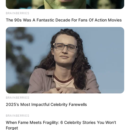
BRAINBERRIES
The 90s Was A Fantastic Decade For Fans Of Action Movies
Pexels
Notificación asusta a propietarios: inquilinos ganarían
tres meses
BRAINBERRIES
Por:
J. Adriana Pardo
2025’s Most Impactful Celebrity Farewells
Junio 11, 2025
BRAINBERRIES
When Fame Meets Fragility: 6 Celebrity Stories You Won't
Forget