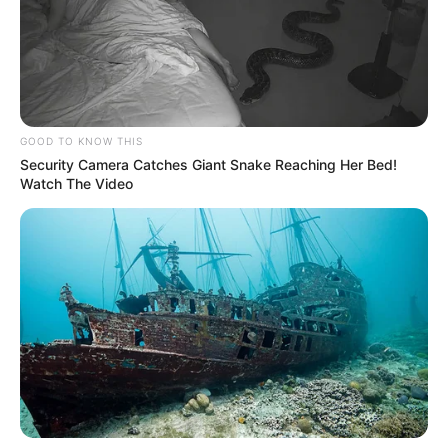
temporada festiva.
COMPARTIR
ALERTA BOGOTÁ EN GOOGLE NEWS
GOOD TO KNOW THIS
Security Camera Catches Giant Snake Reaching Her Bed!
Watch The Video
TEMAS RELACIONADOS
SEMANA SANTA
PICO Y PLACA
PICO Y PLACA REGIONAL
MANTÉNGASE EN ALERTA
Tenemos todas las noticias que le
interesan. Para estar bien informado, por
favor, active las notificaciones de Alerta.