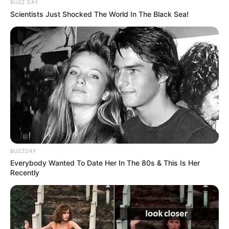
BUZZ DAY
Scientists Just Shocked The World In The Black Sea!
ACTIVAR AHORA
TEMAS DESTACADOS
RECIBO DEL AGUA
LOCALIDAD DE USAQUÉN
CUNDINAMARCA
DESAPARECIDOS
CORTES DE LUZ
LOCALIDAD DE ENGATIVÁ
REGIOTRAM DE OCCIDENTE
LOCALIDAD DE SUBA
BUZZDAY
Everybody Wanted To Date Her In The 80s & This Is Her
Recently