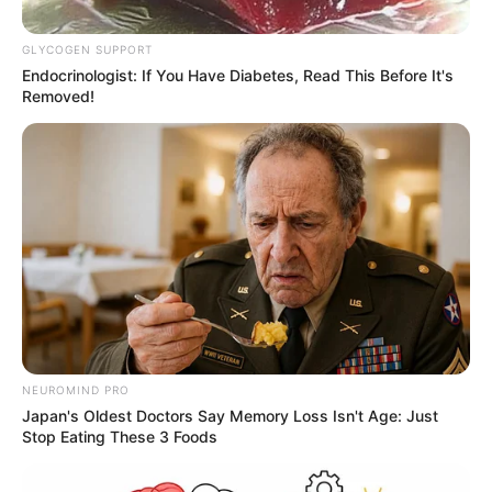
GLYCOGEN SUPPORT
Endocrinologist: If You Have Diabetes, Read This Before It's
Removed!
Cortesía: Alcaldía de Soacha
El túnel que haría historia en Soacha: Autopista Sur sin
trancones.
Por:
Cristhiam Martínez
Marzo 28, 2024
NEUROMIND PRO
Japan's Oldest Doctors Say Memory Loss Isn't Age: Just
Stop Eating These 3 Foods