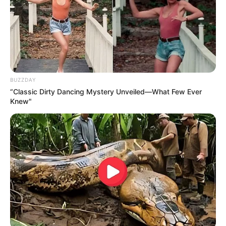
BUZZDAY
“Classic Dirty Dancing Mystery Unveiled—What Few Ever
Knew"