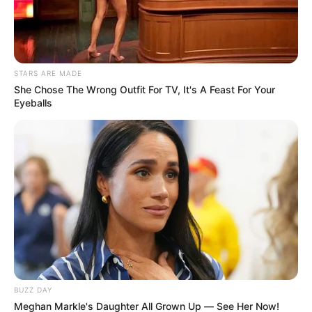
pera y banano.
STARS ARE MADE
She Chose The Wrong Outfit For TV, It's A Feast For Your
Eyeballs
BUZZ DAY
Meghan Markle's Daughter All Grown Up — See Her Now!