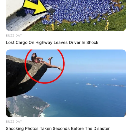
MANTÉNGASE EN ALERTA
Tenemos todas las noticias que le
interesan. Para estar bien informado, por
favor, active las notificaciones de Alerta.
BUZZ DAY
Lost Cargo On Highway Leaves Driver In Shock
ACTIVAR AHORA
TEMAS DESTACADOS
RECIBO DEL AGUA
LOCALIDAD DE USAQUÉN
CUNDINAMARCA
DESAPARECIDOS
CORTES DE LUZ
LOCALIDAD DE ENGATIVÁ
REGIOTRAM DE OCCIDENTE
BUZZ DAY
LOCALIDAD DE SUBA
Shocking Photos Taken Seconds Before The Disaster