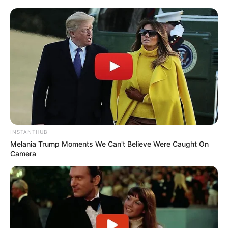
Alimentos que bajaron de precio
Ajo rosado
atado de $65.000 a $60.000,
apio
docena de
$15.000 a $14.000, arveja verde en vaina bulto de
$300.000 a 270.000, brócoli docena de $80.000 a
$60.000, cebolla cabezona blanca bulto de $150.000 a
$140.000, espinaca atado de $20.000 a $16.000,
haba
verde
bulto de $100.000 a $90.000, rábano rojo atado de
$10.000 a $6.000,
remolacha
bulto de $120.000 a
$100.000, tomate chonto kilo de $4.500 a $4.000, tomate
larga vida kilo de $6.000 a $5.000,
papa criolla
bulto de
INSTANTHUB
$180.000 a $170.000.
Melania Trump Moments We Can't Believe Were Caught On
Camera
Le puede interesar:
Videos: los detalles no vistos de la
llegada de Jhon Poulous a Colombia
Los alimentos que se han mantenido estables en las
últimas horas son:
arroz
de primera bulto 50 Kilogramos
$195.000, arroz de segunda bulto 50 kilogramos