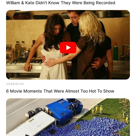
William & Kate Didn't Know They Were Being Recorded
roja bulto 50 Kilogramos $120.000,
papa criolla
limpia
bulto 45 Kilogramos $170.000, papa criolla sucia bulto 50
Kilogramo $140.000, papa parda pastusa bulto 50
Kilogramos $105.000,
papa rubí
bulto 50 Kilogramos
$95.000,
papa sabanera
bulto 50 Kilogramo 150.000,
papa superior bulto 50 Kilogramos $115.000, papa única
bulto 50 Kilogramos $110.000.
COMPARTIR
ALERTA BOGOTÁ EN GOOGLE NEWS
HABERION
6 Movie Moments That Were Almost Too Hot To Show
TEMAS RELACIONADOS
PRECIO DE LA PAPA
AUMENTO DE PRECIOS
CORABASTOS