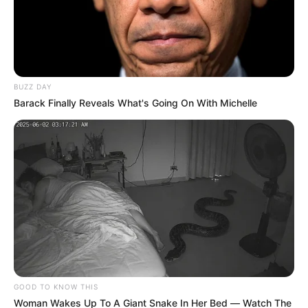
BUZZ DAY
Barack Finally Reveals What's Going On With Michelle
Colprensa
Precios de Corabastos en el día de hoy.
Por:
Anthonny José Galindo Florian
Mayo 11, 2026
GOOD TO KNOW THIS
Woman Wakes Up To A Giant Snake In Her Bed — Watch The