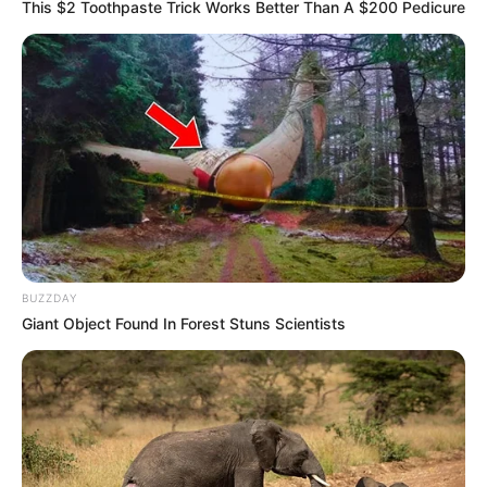
This $2 Toothpaste Trick Works Better Than A $200 Pedicure
Los comerciantes explican que estas variaciones pueden
darse por cambios en la demanda o por
ajustes en la
cantidad de alimentos que llega desde las regiones
productoras.
El comportamiento de los precios seguirá dependiendo
de factores como el clima,
el abastecimiento y el
movimiento comercial de los próximos días, por lo que la
recomendación es comparar precios y aprovechar los
productos que estén más económicos para rendir mejor el
presupuesto familiar.
BUZZDAY
Giant Object Found In Forest Stuns Scientists