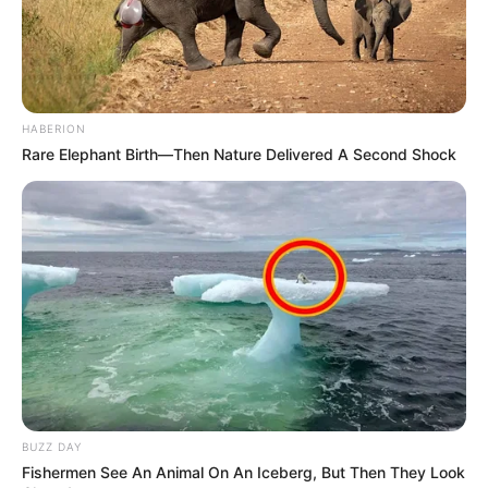
Crédito: Cortesía:
Alimentos que más bajaron y
Prensa Corabastos
subieron en Corabastos.
HABERION
Rare Elephant Birth—Then Nature Delivered A Second Shock
COMPARTIR
ALERTA BOGOTÁ EN GOOGLE NEWS
TEMAS RELACIONADOS
CORABASTOS
ALIMENTOS
PRECIO DE ALIMENTOS
PRECIO DE LOS ALIMENTOS
CENTROABASTOS ALIMENTOS
CANASTA FAMILIAR
PRECIOS ALTOS EN LA CANASTA FAMILIAR
BUZZ DAY
MERCADO
PLAZA DE MERCADO
Fishermen See An Animal On An Iceberg, But Then They Look