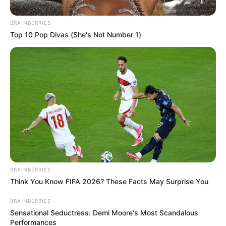
BRAINBERRIES
Top 10 Pop Divas (She's Not Number 1)
Colprensa.
Precios en Corabastos: alimentos que más bajaron de
precio.
BRAINBERRIES
Think You Know FIFA 2026? These Facts May Surprise You
Por:
J. Adriana Pardo
Julio 2, 2025
BRAINBERRIES
Sensational Seductress: Demi Moore's Most Scandalous
Performances