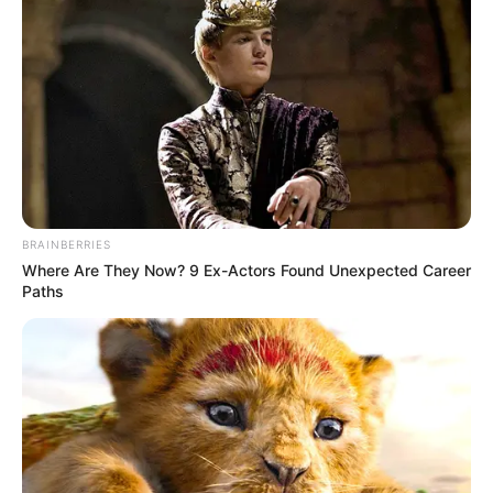
Ver más:
Precios en Corabastos 27 de junio de 2025:
alimentos que más bajaron de precio este viernes
Panorama estable y
recomendaciones para el mercado
El abastecimiento de cárnicos, huevos, granos y
procesados se mantiene estable, lo que permite a las
familias planificar mejor sus compras y aprovechar los
BRAINBERRIES
precios competitivos.
Productos como el tomate de
Where Are They Now? 9 Ex-Actors Found Unexpected Career
mesa, plátano hartón, yuca y arracacha presentan
Paths
precios estables y buena calidad
, facilitando el acceso a
una alimentación variada.
Los mayoristas
recomiendan aprovechar la buena
participación de frutas como naranja, mora y granadilla
,
así como hortalizas de hoja, entre las que se destacan la
acelga y la lechuga.