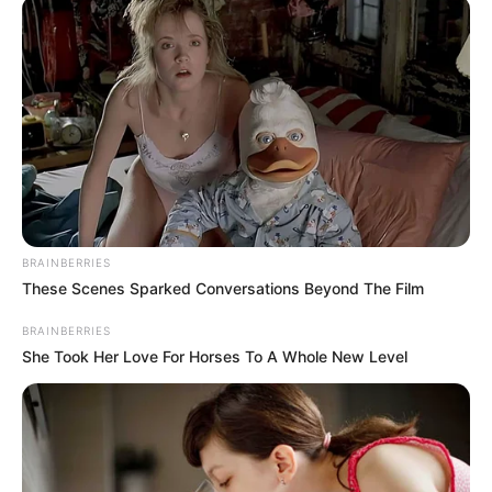
El balance general para este miércoles en Corabastos es
de oferta abundante, precios estables en la mayoría de
productos y algunas alzas puntuales en hortalizas, lo que
exige a los hogares una mayor planeación para rendir el
presupuesto familiar.
COMPARTIR
ALERTA BOGOTÁ EN GOOGLE NEWS
BRAINBERRIES
These Scenes Sparked Conversations Beyond The Film
TEMAS RELACIONADOS
BRAINBERRIES
CANASTA FAMILIAR
PRECIO DE ALIMENTOS
She Took Her Love For Horses To A Whole New Level
ALIMENTOS
CORABASTOS
MANTÉNGASE EN ALERTA