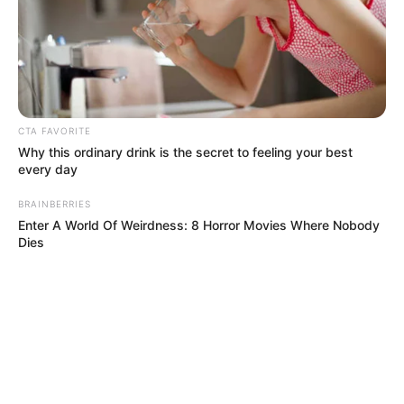
Tenemos todas las noticias que le
interesan. Para estar bien informado, por
favor, active las notificaciones de Alerta.
ACTIVAR AHORA
CTA FAVORITE
Why this ordinary drink is the secret to feeling your best
every day
TEMAS DESTACADOS
BRAINBERRIES
Enter A World Of Weirdness: 8 Horror Movies Where Nobody
Dies
RECIBO DEL AGUA
LOCALIDAD DE USAQUÉN
CUNDINAMARCA
DESAPARECIDOS
CORTES DE LUZ
LOCALIDAD DE ENGATIVÁ
REGIOTRAM DE OCCIDENTE
LOCALIDAD DE SUBA