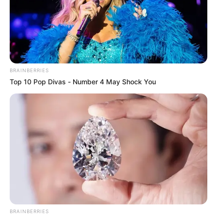
TEMAS DESTACADOS
RECIBO DEL AGUA
LOCALIDAD DE USAQUÉN
CUNDINAMARCA
DESAPARECIDOS
BRAINBERRIES
CORTES DE LUZ
LOCALIDAD DE ENGATIVÁ
Top 10 Pop Divas - Number 4 May Shock You
REGIOTRAM DE OCCIDENTE
LOCALIDAD DE SUBA
BRAINBERRIES