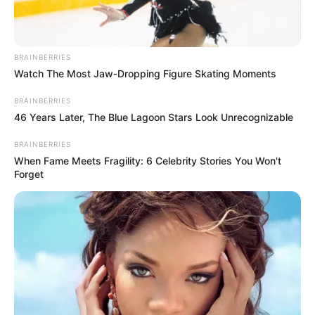
granadilla
, la
pitaya
y el
plátano
. Estos productos
llegaron en buena cantidad y permitieron que los precios
se estabilizaran e incluso disminuyeran frente a semanas
anteriores. Para las familias que buscan opciones frescas
BRAINBERRIES
y accesibles, las
hortalizas de hoja
se convierten en la
Watch The Most Jaw‑Dropping Figure Skating Moments
principal recomendación de compra.
BRAINBERRIES
46 Years Later, The Blue Lagoon Stars Look Unrecognizable
BRAINBERRIES
When Fame Meets Fragility: 6 Celebrity Stories You Won't
Forget