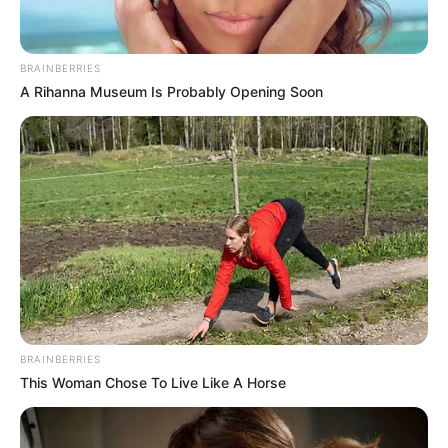
BRAINBERRIES
A Rihanna Museum Is Probably Opening Soon
En el caso del
plátano
, se registró el arribo de
54 viajes
que sumaron
432 toneladas
, lo que permitió una amplia
oferta en la central. Por su parte, la
yuca
proveniente del
Líbano (Tolima) tuvo buena disponibilidad con
27 viajes
que aportaron
162 toneladas
, ubicándose en
90.000
pesos
la bolsa de 30 kilos.
Recomendaciones para el mercado
A la hora de hacer rendir el presupuesto familiar, el
comercio recomienda aprovechar la buena oferta de
BRAINBERRIES
granos y procesados
, entre los que destacan el
arroz
, la
This Woman Chose To Live Like A Horse
lenteja
y el
garbanzo
. En el segmento de proteínas, la
central reporta disponibilidad estable de
carne de res
,
pollo
,
pescado
,
huevo
y
queso
. También se resaltó la