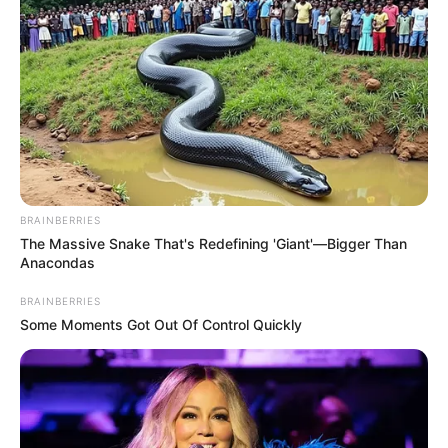
ALERTA BOGOTÁ EN GOOGLE NEWS
TEMAS RELACIONADOS
CANASTA FAMILIAR
CORABASTOS
ALIMENTACIÓN
BRAINBERRIES
The Massive Snake That's Redefining 'Giant'—Bigger Than
MANTÉNGASE EN ALERTA
Anacondas
BRAINBERRIES
Tenemos todas las noticias que le
Some Moments Got Out Of Control Quickly
interesan. Para estar bien informado, por
favor, active las notificaciones de Alerta.
ACTIVAR AHORA