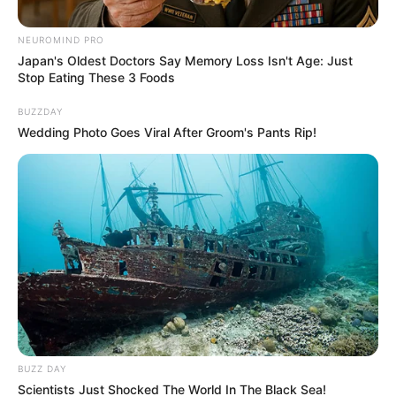
NEUROMIND PRO
Japan's Oldest Doctors Say Memory Loss Isn't Age: Just
Stop Eating These 3 Foods
BUZZDAY
Wedding Photo Goes Viral After Groom's Pants Rip!
(F)Gobernación de Cundinamarca
Tocaima fue el punto de cierre de la primera fase
Por:
Cristhiam Martínez
Mayo 14, 2026
BUZZ DAY
Scientists Just Shocked The World In The Black Sea!