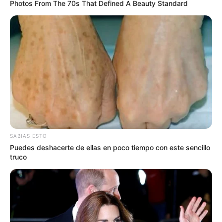
Photos From The 70s That Defined A Beauty Standard
LEA TAMBIÉN
Se bajaron del tren: Cancelan
reunión del Regiotram y Galán exige
cuentas claras a Rey
COMPARTIR
ALERTA BOGOTÁ EN GOOGLE NEWS
SABIAS ESTO
Puedes deshacerte de ellas en poco tiempo con este sencillo
truco
TEMAS RELACIONADOS
GOBERNACIÓN DE CUNDINAMARCA
FERTILIZANTES
CAMPESINOS
PRODUCCION
ALERTA BOGOTÁ
NOTICIAS BOGOTÁ