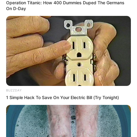
Operation Titanic: How 400 Dummies Duped The Germans
On D-Day
Más productividad y mejor calidad
para la panela
El objetivo de fondo es claro: que la
panela de
Cundinamarca
siga destacándose en el país, pero con
mejores condiciones para quienes la producen.
El fertilizante orgánico ayuda a:
Mejorar la calidad del suelo
BUZZDAY
Aumentar el rendimiento de la caña
1 Simple Hack To Save On Your Electric Bill (Try Tonight)
Reducir costos de producción
Sostener prácticas agrícolas más limpias
Un alivio para el bolsillo campesino