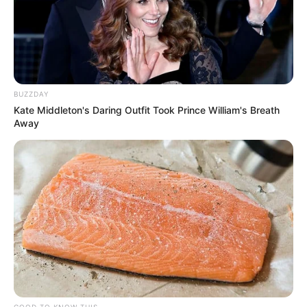
MANTÉNGASE EN ALERTA
Tenemos todas las noticias que le
interesan. Para estar bien informado, por
BUZZDAY
favor, active las notificaciones de Alerta.
Kate Middleton's Daring Outfit Took Prince William's Breath
Away
ACTIVAR AHORA
TEMAS DESTACADOS
RECIBO DEL AGUA
LOCALIDAD DE USAQUÉN
CUNDINAMARCA
DESAPARECIDOS
CORTES DE LUZ
LOCALIDAD DE ENGATIVÁ
REGIOTRAM DE OCCIDENTE
LOCALIDAD DE SUBA
GOOD TO KNOW THIS