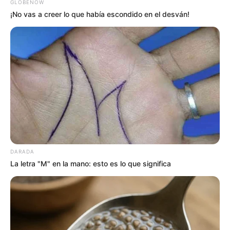
usuarios que verifican varias jugadas en una misma
GLOBENOW
jornada.
¡No vas a creer lo que había escondido en el desván!
Cifras oficiales de Chontico Día del
viernes 12 de junio de 2026
DARADA
La letra "M" en la mano: esto es lo que significa
Revise los números correspondientes al juego y valide
posibles coincidencias con la información registrada en
su tiquete.
Número ganador:
2034.