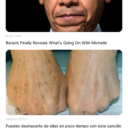
BUZZ DAY
Barack Finally Reveals What's Going On With Michelle
Imagen creada con inteligencia artificial
Sorteos día viernes 12 de junio de 2026
Por:
Sophia Salamanca Gómez
Junio 12, 2026
SABIAS ESTO
Puedes deshacerte de ellas en poco tiempo con este sencillo