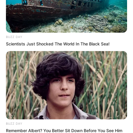
día?
BUZZ DAY
Scientists Just Shocked The World In The Black Sea!
BUZZ DAY
Remember Albert? You Better Sit Down Before You See Him