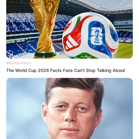
Revise el resultado de Dorado Noche
del domingo 7 de junio de 2026
Consulte las cifras oficiales publicadas para este sorteo y
compárelas con los números registrados en su apuesta.
BRAINBERRIES
Número ganador:
8646
The World Cup 2026 Facts Fans Can't Stop Talking About
Tres últimas cifras:
646
Dos últimas cifras:
46
Quinta:
4
🔴 EN VIVO | Sorteo del Chontico
Noche HOY domingo 7 de junio de
2026
Chontico Noche mantiene una importante cantidad de
consultas entre jugadores que siguen diariamente los