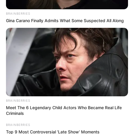
los sorteos de este domingo 7 de junio de 2026.
BRAINBERRIES
Gina Carano Finally Admits What Some Suspected All Along
Imagen creada con inteligencia artificial
Sorteo noche domingo 7 de junio de 2026
BRAINBERRIES
Meet The 6 Legendary Child Actors Who Became Real Life
Por:
Sophia Salamanca Gómez
Criminals
Junio 7, 2026
BRAINBERRIES
Top 9 Most Controversial 'Late Show' Moments