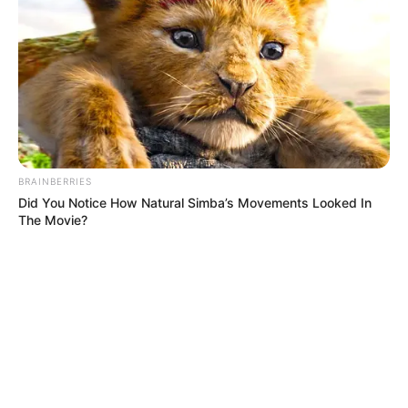
JUEGOS DE AZAR
CHANCES
LOTERÍAS
MANTÉNGASE EN ALERTA
Tenemos todas las noticias que le
interesan. Para estar bien informado, por
favor, active las notificaciones de Alerta.
BRAINBERRIES
Did You Notice How Natural Simba’s Movements Looked In
The Movie?
ACTIVAR AHORA
TEMAS DESTACADOS
RECIBO DEL AGUA
LOCALIDAD DE USAQUÉN
CUNDINAMARCA
DESAPARECIDOS