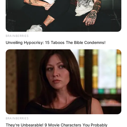
BRAINBERRIES
Unveiling Hypocrisy: 15 Taboos The Bible Condemns!
Canva
Resultados de lotería
Por:
Luis Carlos Palacio Giraldo
Enero 18, 2024
BRAINBERRIES
COMPARTIR
They're Unbearable! 9 Movie Characters You Probably