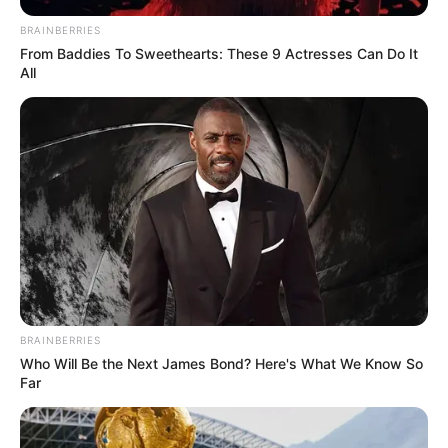
BRAINBERRIES
From Baddies To Sweethearts: These 9 Actresses Can Do It
All
BRAINBERRIES
Who Will Be the Next James Bond? Here's What We Know So
Far
Pick 4 Noche