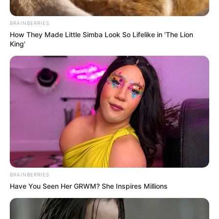
17 Enero 2024
0973
BRAINBERRIES
How They Made Little Simba Look So Lifelike in 'The Lion
King'
Culona Noche
17 Enero 2024
5865
Cafeterito Noche
17 Enero 2024
3475
Chontico Noche
17 Enero 2024
9202
BRAINBERRIES
Paisita Noche
Have You Seen Her GRWM? She Inspires Millions
17 Enero 2024
9975 - Caballo