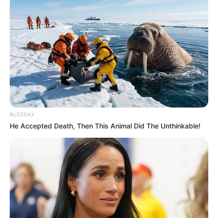
Caribeña Noche
12 Octubre 2023
9367
BUZZDAY
Sinuano Noche
He Accepted Death, Then This Animal Did The Unthinkable!
12 Octubre 2023
0196
Dorado Noche
12 Octubre 2023
5443
Super Chontico Noche