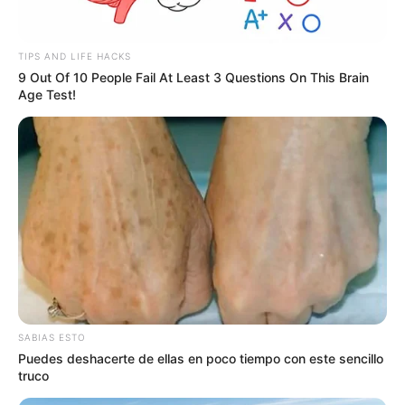
Lea además:
Resultados diarios de las loterías
TIPS AND LIFE HACKS
Resultados Chances
9 Out Of 10 People Fail At Least 3 Questions On This Brain
Age Test!
Astro Luna
12 Octubre 2023
6990 - Acuario
SABIAS ESTO
Puedes deshacerte de ellas en poco tiempo con este sencillo
truco