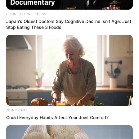
COGNITIVE WELLNESS
Japan's Oldest Doctors Say Cognitive Decline Isn't Age: Just
Stop Eating These 3 Foods
Imagen de Alejandro Garay en Pixabay
Resultados de chances y loterías.
Por:
Luis Carlos Palacio Giraldo
JOINT CARE
Octubre 13, 2023
Could Everyday Habits Affect Your Joint Comfort?