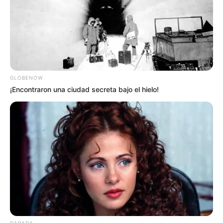
interesan. Para estar bien informado, por
favor, active las notificaciones de Alerta.
ACTIVAR AHORA
GLOBENOW
¡Encontraron una ciudad secreta bajo el hielo!
TEMAS DESTACADOS
RECIBO DEL AGUA
LOCALIDAD DE USAQUÉN
CUNDINAMARCA
DESAPARECIDOS
CORTES DE LUZ
LOCALIDAD DE ENGATIVÁ
REGIOTRAM DE OCCIDENTE
LOCALIDAD DE SUBA
DARADA