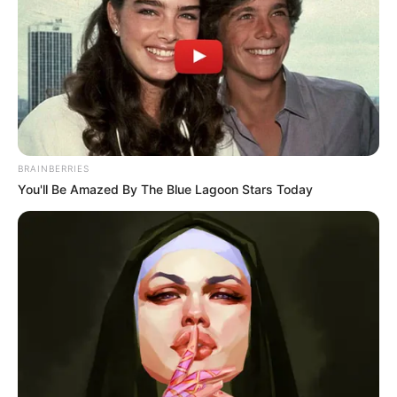
Tenemos todas las noticias que le
interesan. Para estar bien informado, por
favor, active las notificaciones de Alerta.
ACTIVAR AHORA
BRAINBERRIES
You'll Be Amazed By The Blue Lagoon Stars Today
TEMAS DESTACADOS
RECIBO DEL AGUA
LOCALIDAD DE USAQUÉN
CUNDINAMARCA
DESAPARECIDOS
CORTES DE LUZ
LOCALIDAD DE ENGATIVÁ
REGIOTRAM DE OCCIDENTE
LOCALIDAD DE SUBA