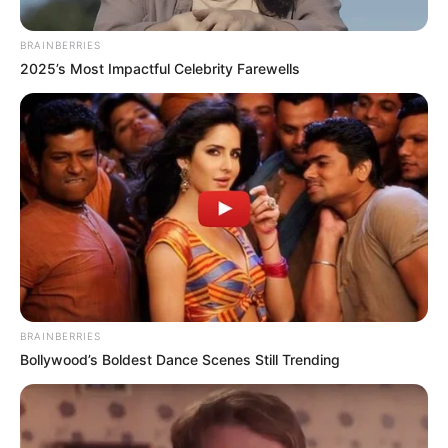
BRAINBERRIES
2025’s Most Impactful Celebrity Farewells
Suministro de Twitter: @Deyaniravilam
MinTrabajo aumentará el costro de peajes y revisión
técnico mécanica
BRAINBERRIES
Por:
Vanessa Ávila Velandia
Bollywood’s Boldest Dance Scenes Still Trending
Julio 26, 2023