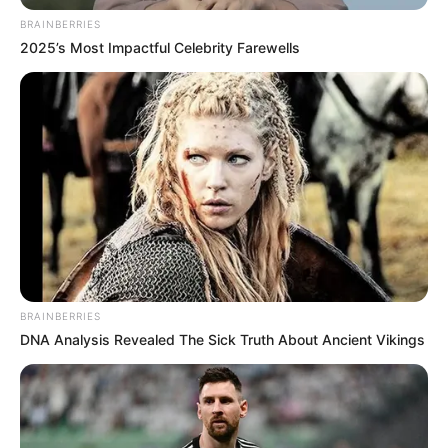
BRAINBERRIES
2025’s Most Impactful Celebrity Farewells
BRAINBERRIES
DNA Analysis Revealed The Sick Truth About Ancient Vikings
¿Dónde y cómo participar en las
ferias de empleo?