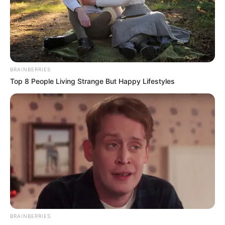
de experiencia reciente en producción o empaque
.
Estas tres convocatorias serán en la
carrera 47 #100-42
,
barrio Las Margaritas, a partir de las
8:00 a. m.
, con
registro previo en línea
a través del formulario:
https://forms.gle/Jhi38DFm7VR3iBRS7
BRAINBERRIES
Le puede interesar:
Vigilantes recibirán una mejor
Top 8 People Living Strange But Happy Lifestyles
quincena: ley los puso a ganar más plata
¿Qué debe tener en cuenta si va a
asistir?
Quienes deseen participar deben llevar
documento de
identidad y hoja de vida impresa
. Estas ferias permiten
aplicar directamente a los empleos sin intermediarios ni
procesos extensos.
Además, se recomienda seguir el canal oficial de
Empleo
BRAINBERRIES
en Bogotá
por WhatsApp, donde se publican