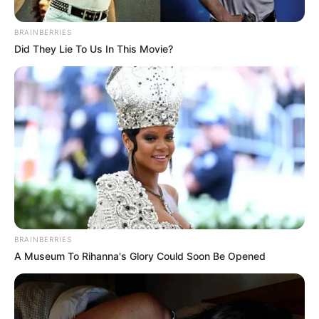
BRAINBERRIES
Did They Lie To Us In This Movie?
Alcaldía de Bogotá
Empleo en Bogotá
Por:
Sophia Salamanca Gómez
BRAINBERRIES
A Museum To Rihanna's Glory Could Soon Be Opened
Julio 6, 2025