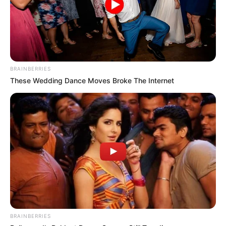
interesan. Para estar bien informado, por
favor, active las notificaciones de Alerta.
ACTIVAR AHORA
BRAINBERRIES
These Wedding Dance Moves Broke The Internet
TEMAS DESTACADOS
RECIBO DEL AGUA
LOCALIDAD DE USAQUÉN
CUNDINAMARCA
DESAPARECIDOS
CORTES DE LUZ
LOCALIDAD DE ENGATIVÁ
REGIOTRAM DE OCCIDENTE
LOCALIDAD DE SUBA
BRAINBERRIES