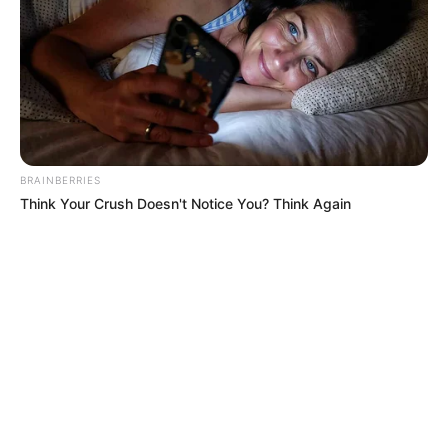
Tenemos todas las noticias que le
interesan. Para estar bien informado, por
favor, active las notificaciones de Alerta.
ACTIVAR AHORA
BRAINBERRIES
Think Your Crush Doesn't Notice You? Think Again
TEMAS DESTACADOS
RECIBO DEL AGUA
LOCALIDAD DE USAQUÉN
CUNDINAMARCA
DESAPARECIDOS
CORTES DE LUZ
LOCALIDAD DE ENGATIVÁ
REGIOTRAM DE OCCIDENTE
LOCALIDAD DE SUBA