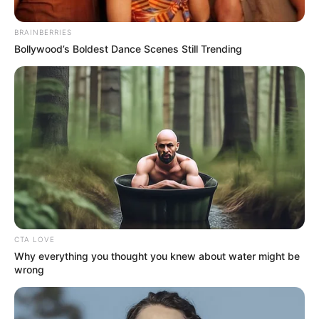
BRAINBERRIES
Bollywood’s Boldest Dance Scenes Still Trending
Pexels
Jornada de empleo
CTA LOVE
Por:
J. Adriana Pardo
Why everything you thought you knew about water might be
wrong
Agosto 25, 2025