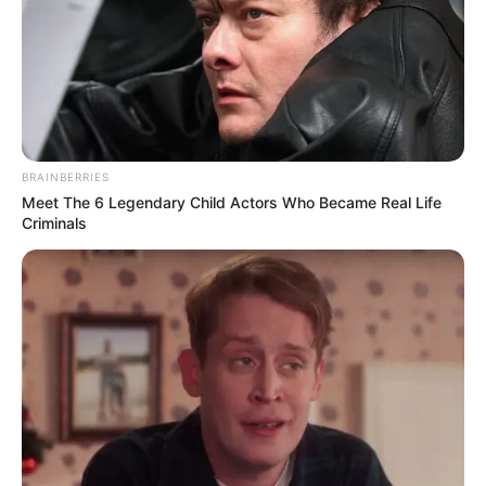
cargos como:
Operarios
Auxiliares
Técnicos
Tecnólogos y profesionales
BRAINBERRIES
Asimismo, la jornada contará con empleos para personal
Meet The 6 Legendary Child Actors Who Became Real Life
Criminals
Administrativo
Bodegaje
Logística
Ventas.
Además, habrá posiciones específicas para personas con
discapacidad y oportunidades para jóvenes que buscan
su primer empleo.
Empresas de diferentes sectores,
desde el industrial hasta el de servicios y consumo,
ofrecerán sus mejores ofertas
adaptadas a distintos