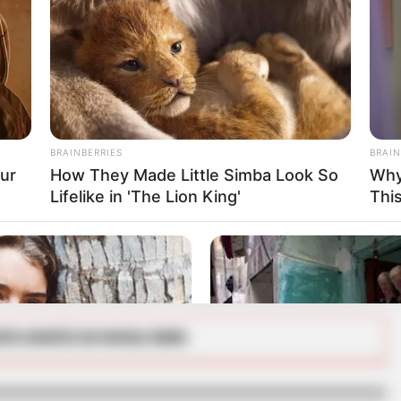
e bolas a estas 2.000 nuevas vacantes de
 no hay vacantes de su profesión en
r en la
base de datos
de la compañía para ser
oritaria en próximas convocatorias.
BRAINBERRIES
BRAIN
ur
How They Made Little Simba Look So
Why
ntro de los perfiles que esa empresa tiene
Lifelike in 'The Lion King'
Thi
ue Claro también abrió unas ofertas
vel nacional
.
RTA BOGOTÁ EN GOOGLE NEWS