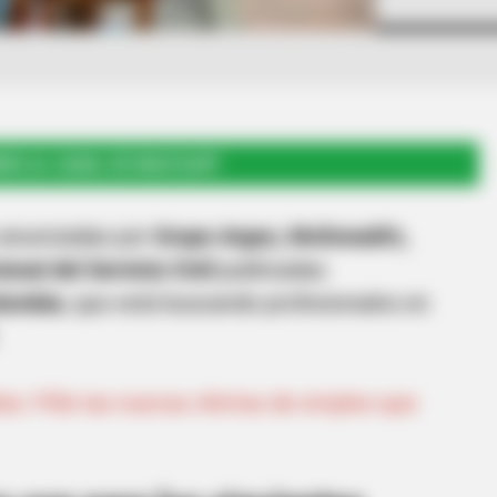
RSE AL CANAL DE WHATSAPP
 anunciadas por
Grupo Argos, McDonald’s,
onal del Servicio Civil
publicadas
lombia
, que está buscando profesionales en
os: Pille las nuevas ofertas de empleo que