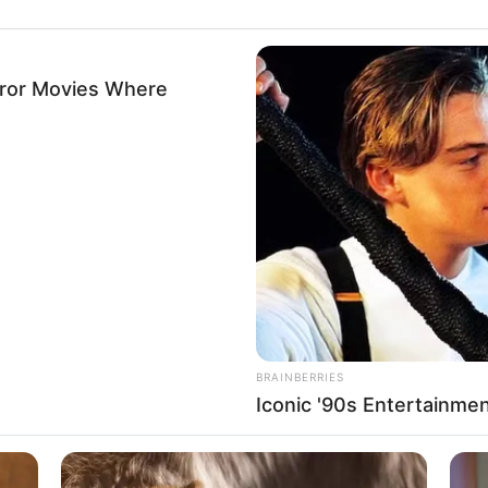
rror Movies Where
, aunque hay varias
ofertas vigentes en
se encuentran para aplicar en
Medellín.
Además,
disposiciones previas y unos requisitos
a través de este
link.
nte de alguna universidad
o del Sena,
y se
, tenga en cuenta que
Bancolombia
tiene
 administrativos, comerciales, auditores,
, entre otros.
Para revisar al detalle las ofertas
BRAINBERRIES
Iconic '90s Entertainme