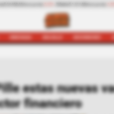
-1,23%
Pepino de rellenar
$ 2.423,00
-25,17%
Za
ecio por kilo)
(Precio por kilo)
HINCHADA
BOLSILLO
BOCHINCHES
Bolsillo
¿Sin camello? Pille estas nuevas vacantes en emp
ille estas nuevas v
tor financiero