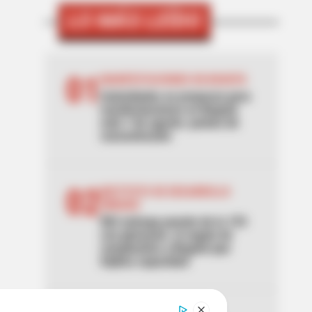
LO MÁS LEÍDO
01
MANIFESTACIONES EN BOGOTÁ
Autoridades se preparan para
manifestaciones en Bogotá
este 7 de agosto: puntos de
concentración
02
INSTITUTO DE DESARROLLO
URBANO
IDU entrega puente de la 153
con gimnasio: el regalo de
cumpleaños a Bogotá que
triplica capacidad