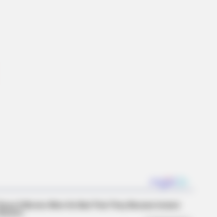
ists: The World's Most Unique
BERRIES
ember Them? These '90s