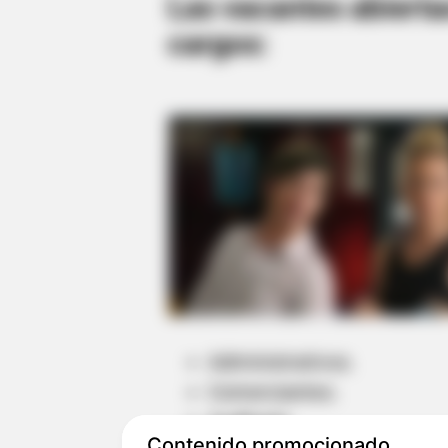
Las vacantes abierta
cargos:
Administrativos.
Comerciantes.
Auditoría.
Contenido promocionado