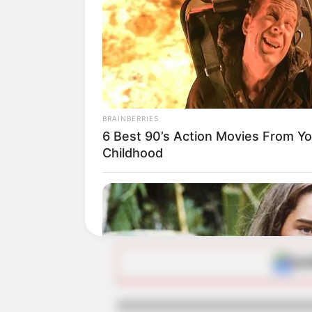
Lea también:
A camellar: Párel
empleo
En otro sentido, si actualmente
Bancolombia,
se puede registra
tenido en cuenta de manera pri
BRAINBERRIES
6 Best 90’s Action Movies From Yo
Finalmente, si usted no está de
Childhood
disponibles, tenga en cuenta q
recientemente que aplican a
ni
ALE