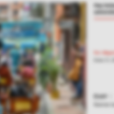
Hay incl
universit
Por:
Migue
Enero 31, 
AFP
Nuevas v