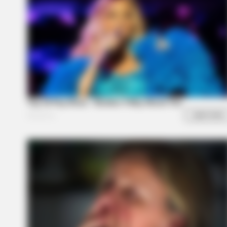
About Ancient Vikings
BRAINBERRIES
The Influencer Who Went Viral Fo