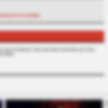
ABORALES EN COLOMBIA
BRAINBERRIES
s Changed After 46
From Albinos To Polygam
Families
s que le interesan. Para estar bien informado, por favor,
de Alerta.
BRAINBERRIES
The Insane True Stories Behind
Cameron's Biggest Films
BRAIN
ruth
Rem