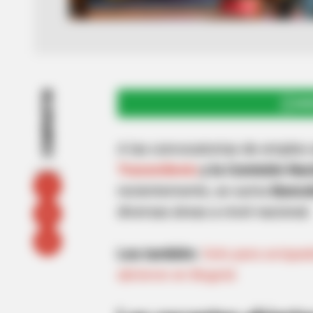
COMPARTIR
UNI
A las convocatorias de empleo
Transmilenio
y la Comisión Naci
recientemente, se suma
Banco
diversas áreas a nivel nacional.
Lea también:
Solo para avispad
abrieron en Bogotá