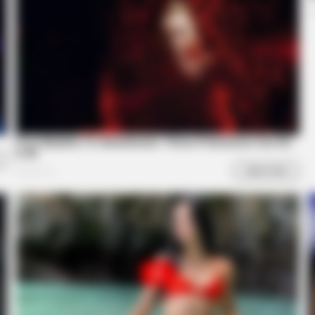
Cou
Com
BRAINBERRIES
r Inspiring GRWMs
Top 10 Pop Divas (She's