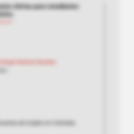
usive ofertas para estudiantes
arios.
l Ángel Valencia González
2021
acantes de empleo en Colombia