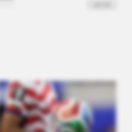
ples Defined An Era—See The
plete List
 Not Number 1)