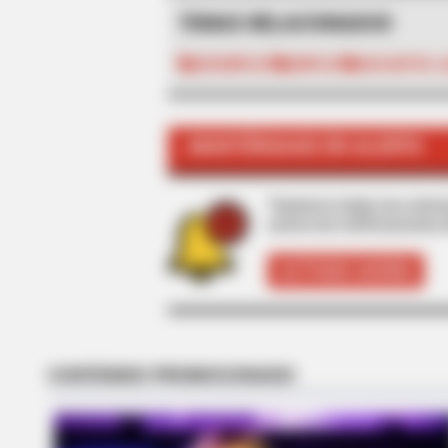
TEMAS RELACIONADOS
DESEMPLEO
EMPLEO
VACANTES L
BRAINBERRIES
See How The Blue Lagoon Cast Ha
MANTÉNGASE EN ALERTA
Years
Tenemos todas las noticia
active las notificaciones 
ACTIVAR AHORA
BRAINBERRIES
DNA Analysis Revealed The Sick T