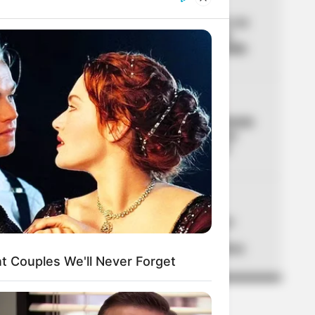
03
INTOLERANCIA
Un video la delató: mató a su
novio prendiéndole fuego
mientras dormía en Medellín
04
ACCIDENTE DE TRÁNSITO
Accidente en Túnel de Oriente
deja 8 lesionados: hay una
persona en estado crítico
05
ADULTOS MAYORES
Atención Colombia Mayor:
alistan gran cambio que
acabaría con filas en cobros
nt Couples We'll Never Forget