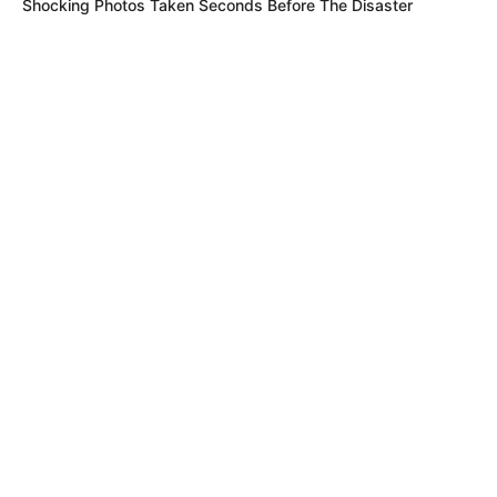
Shocking Photos Taken Seconds Before The Disaster
ALERTA BOGOTÁ EN GOOGLE NEWS
TEMAS RELACIONADOS
DESEMPLEO EN BOGOTÁ
TRABAJADORES BOGOTANOS
CAJAS DE COMPENSACIÓN
SUBSIDIO DE DESEMPLEO
MANTÉNGASE EN ALERTA
Tenemos todas las noticias que le
interesan. Para estar bien informado, por
favor, active las notificaciones de Alerta.
ACTIVAR AHORA