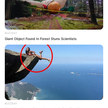
diligencie el formulario en línea y cargue los
documentos
solicitados en formato PDF (cédula,
certificación laboral, etc.).
Actualice la hoja de vida en el servicio de empleo y
agende la cita de orientación profesional.
Realice el programa de capacitación y
siga la ruta
BUZZDAY
de empleabilidad propuesta por la caja.
Giant Object Found In Forest Stuns Scientists
Espere la validación interna de los documentos y el
resultado del estudio. El proceso suele tomar
alrededor de 10 días hábiles tras el registro.
Si es aprobado, la caja le notificará la
programación de pagos
, que suelen hacerse a
través de billeteras digitales o cuentas bancarias
como Daviplata.
Recuerde que la postulación solo es posible en la última
caja en la que cotizó
y no es compatible recibir el
subsidio de varias cajas de manera simultánea.
COMPARTIR
BUZZDAY