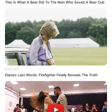
This Is What A Bear Did To The Man Who Saved A Bear Cub
subsidio de emergencia
en los últimos tres años.
Registrarse en la Agencia de Empleo de la Caja y
realizar o acreditar el 100 % de la ruta de
empleabilidad, que incluye la
inscripción en el
Servicio Público de Empleo
y la realización de
talleres de orientación y capacitación.
Presentar certificado de cesación laboral expedido
por el empleador
(en caso de empleados), o
certificación de cese de ingresos (para
independientes).
Diligenciar el formulario oficial de postulación en
la web de su Caja de Compensación
Familiar
correspondiente y mantener actualizada la hoja de
BUZZ DAY
Diana’s Last Words: Firefighter Finally Reveals The Truth
vida.
No estar cotizando como dependiente o
independiente en salud y pensión
; se aceptan solo
cotizantes subsidiados o en periodo de protección.
Le puede interesar:
Pensionados podrán reclamar más
platica: paso a paso para reclamar el retroactivo