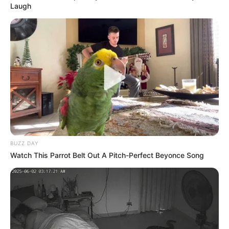
Laugh
COMPARTIR
UNIRSE AL CANAL DE WHATSAPP
La pérdida del trabajo
es una de las situaciones más
difíciles para cualquier persona
. Sin embargo, en
Colombia existen mecanismos diseñados para que los
ciudadanos no queden a la deriva total mientras logran
reincorporarse al mercado laboral.
El subsidio de desempleo se ha convertido en una ayuda
BUZZ DAY
determinante para miles de familias
bogotanas y
Watch This Parrot Belt Out A Pitch-Perfect Beyonce Song
colombianas que atraviesan este difícil momento.
Le puede interesar:
¿Cómo postularse a “Hecho en
Bogotá”? Programa que ayuda a los emprendedores