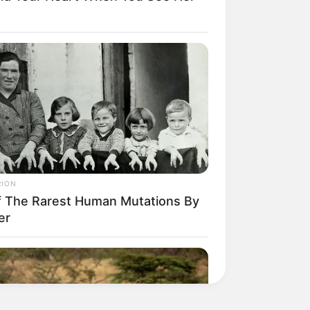
RION
f The Rarest Human Mutations By
er