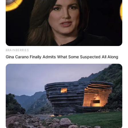
interesan. Para estar bien informado, por
favor, active las notificaciones de Alerta.
ACTIVAR AHORA
BRAINBERRIES
TEMAS DESTACADOS
Gina Carano Finally Admits What Some Suspected All Along
RECIBO DEL AGUA
LOCALIDAD DE USAQUÉN
CUNDINAMARCA
DESAPARECIDOS
CORTES DE LUZ
LOCALIDAD DE ENGATIVÁ
REGIOTRAM DE OCCIDENTE
LOCALIDAD DE SUBA