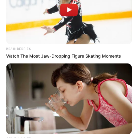
La Tebaida, La Argentina, Parque Celta – Centro y
viceversa: $3.850
Provivienda – Centro y viceversa: $2.300
Gualí, Porvenir – Centro y viceversa: $2.300
Samarkanda, Río Bogotá – Centro y viceversa:
$2.300
El Cairo – Centro y viceversa: $3.850
BRAINBERRIES
La Florida – Centro y viceversa: $3.850
Watch The Most Jaw‑Dropping Figure Skating Moments
El Papayo – Centro y viceversa: $2.300
La Cita, Río Bogotá y viceversa: $3.750
Grival, Intexona y viceversa: $3.850
Parque Celta, Río Bogotá y viceversa: $3.850
Porvenir, La Tebaida y viceversa: $2.300
Tarifas especiales
Estudiantes uniformados urbanos: $2.100
Estudiantes uniformados veredas: $2.650
Personas con discapacidad (urbano): $1.900