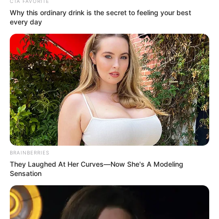
CTA FAVORITE
Personas con discapacidad de los sectores Tienda
Why this ordinary drink is the secret to feeling your best
Nueva, Furatena, La Punta, El Cairo, Florida y Celta:
every day
$2.650
COMPARTIR
ALERTA BOGOTÁ EN GOOGLE NEWS
TEMAS RELACIONADOS
TRANSPORTE PÚBLICO
FUNZA
TRANSPORTE INTERMUNICIPAL
BRAINBERRIES
They Laughed At Her Curves—Now She's A Modeling
Sensation
MANTÉNGASE EN ALERTA
Tenemos todas las noticias que le