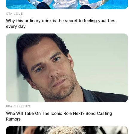
CTA LOVE
Why this ordinary drink is the secret to feeling your best
every day
Camila Díaz - RCN Radio y X (@reposuarez2010)
Nuevas tarifas de Cootransfunza.
Por:
Anthonny José Galindo Florian
BRAINBERRIES
Julio 24, 2025
Who Will Take On The Iconic Role Next? Bond Casting
Rumors