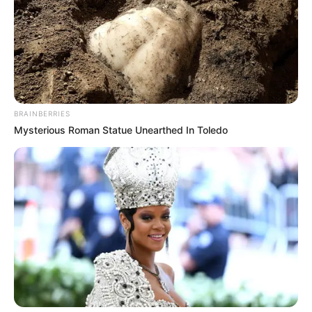
RECIBO DEL AGUA
LOCALIDAD DE USAQUÉN
CUNDINAMARCA
DESAPARECIDOS
CORTES DE LUZ
LOCALIDAD DE ENGATIVÁ
REGIOTRAM DE OCCIDENTE
LOCALIDAD DE SUBA
BRAINBERRIES
Mysterious Roman Statue Unearthed In Toledo