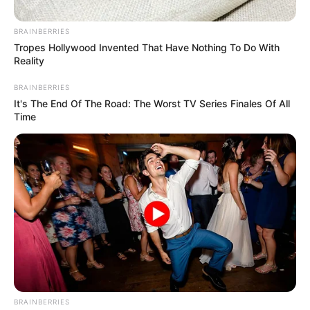
BRAINBERRIES
Tropes Hollywood Invented That Have Nothing To Do With
Reality
BRAINBERRIES
It's The End Of The Road: The Worst TV Series Finales Of All
Time
Crédito de la foto: Pixabay y Meta AI
Ofertas de empleo para fin de año.
Por:
Cristhiam Martínez
Agosto 8, 2024
BRAINBERRIES