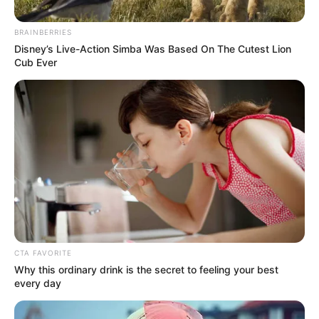
BRAINBERRIES
Disney’s Live-Action Simba Was Based On The Cutest Lion
Cub Ever
Colprensa
Paro de taxistas en Bogotá podría traer desempleo.
Por:
Paula Ceballos
CTA FAVORITE
Why this ordinary drink is the secret to feeling your best
Septiembre 6, 2023
every day