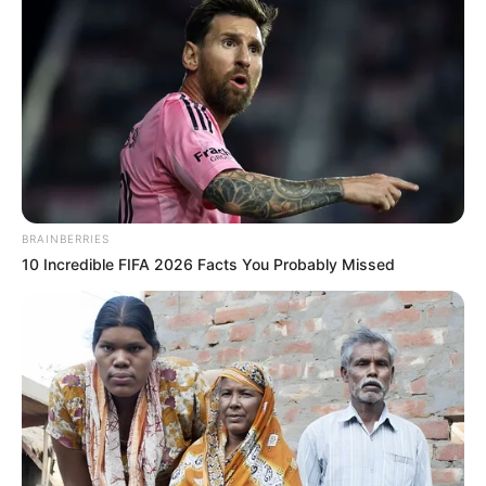
6.
Ingrese la información personal y la dirección de
notificaciones.
7.
Si usted cuenta con licencia de conducción de servicio
público activa en categorías
C1, C2 o C3,
el sistema le
habilitará los campos de “
Certifico que soy conductor de
taxi”
,
“Placa” y “Forma de pago”
. Ingrese la información.
8.
Seleccione la opción “Registrar”. Si no seleccionó la
BRAINBERRIES
casilla de verificación de “Certifico que soy conductor de
10 Incredible FIFA 2026 Facts You Probably Missed
taxi”, el sistema le genera el mensaje de alerta para
revisión de direcciones.
9.
Cunado terminé de leer la información y este seguro de
los cambios que realizó dele clic en la opción “Aceptar”.
Si fue seleccionado
“Certifico que soy conductor de taxi”
,
el sistema genera un mensaje. De clic en
“Aceptar para
terminar el proceso”.