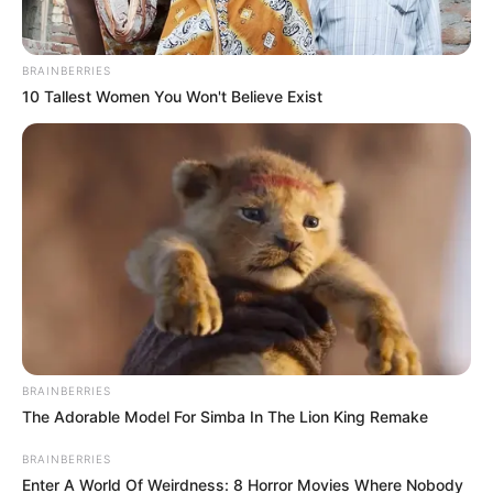
Es importante que tenga en cuenta que la primera
compensación económica a los conductores de taxi se
BRAINBERRIES
dará al final de septiembre.
10 Tallest Women You Won't Believe Exist
COMPARTIR
ALERTA BOGOTÁ EN GOOGLE NEWS
TEMAS RELACIONADOS
RUNT
TAXISTAS
PRECIO DE LA GASOLINA
BRAINBERRIES
The Adorable Model For Simba In The Lion King Remake
MANTÉNGASE EN ALERTA
BRAINBERRIES
Enter A World Of Weirdness: 8 Horror Movies Where Nobody
Tenemos todas las noticias que le