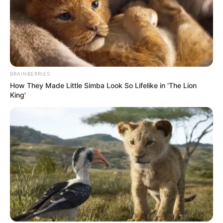
BRAINBERRIES
How They Made Little Simba Look So Lifelike in 'The Lion
King'
Ver también:
Papás morosos se quedarían sin un peso:
hijos podrán reclamar del sueldo