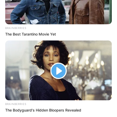
BRAINBERRIES
The Best Tarantino Movie Yet
RCN Radio
Cuentas inembargables, según la Ley
Por:
J. Adriana Pardo
Marzo 19, 2025
BRAINBERRIES
The Bodyguard's Hidden Bloopers Revealed