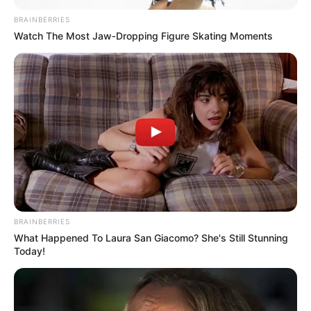
excepciones importantes a esta inembargabilidad:
BRAINBERRIES
Demandas por cuotas alimentarias
: las cuentas de
Watch The Most Jaw‑Dropping Figure Skating Moments
ahorro pueden ser embargadas para garantizar el
pago de obligaciones alimentarias, como la
manutención de hijos o cónyuges.
Obligaciones fiscales
: las deudas con entidades
como la DIAN, autoridades de tránsito y secretarías
de hacienda territoriales pueden superar el límite de
inembargabilidad, permitiendo el embargo de la
cuenta.
Propietarios personas jurídicas
: si el titular de la
cuenta es una persona jurídica, su cuenta de
ahorros no está protegida por la inembargabilidad y
puede ser embargada desde cualquier monto.
BRAINBERRIES
Deudas con el Estado
: además de las obligaciones
What Happened To Laura San Giacomo? She's Still Stunning
fiscales, otras deudas con el Estado, como multas
Today!
impagas, pueden llevar al embargo de las cuentas
de ahorro.
Estas excepciones son cruciales para entender bajo qué