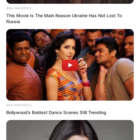
favor, active las notificaciones de Alerta.
BRAINBERRIES
This Movie Is The Main Reason Ukraine Has Not Lost To
Russia
ACTIVAR AHORA
TEMAS DESTACADOS
RECIBO DEL AGUA
LOCALIDAD DE USAQUÉN
CUNDINAMARCA
DESAPARECIDOS
CORTES DE LUZ
LOCALIDAD DE ENGATIVÁ
REGIOTRAM DE OCCIDENTE
LOCALIDAD DE SUBA
BRAINBERRIES
Bollywood’s Boldest Dance Scenes Still Trending