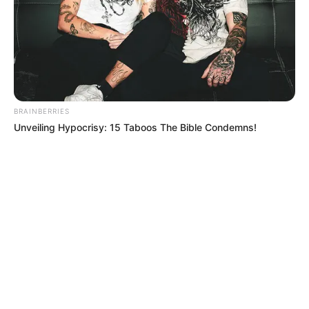
TEMAS RELACIONADOS
TRABAJADORES EN COLOMBIA
EMPLEADOS
VACACIONES
MANTÉNGASE EN ALERTA
BRAINBERRIES
Unveiling Hypocrisy: 15 Taboos The Bible Condemns!
Tenemos todas las noticias que le
interesan. Para estar bien informado, por
favor, active las notificaciones de Alerta.
ACTIVAR AHORA
TEMAS DESTACADOS