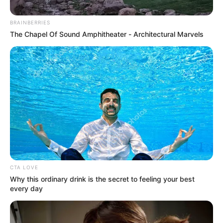
BRAINBERRIES
The Chapel Of Sound Amphitheater - Architectural Marvels
Freepik
Trabajadores tendrían hasta 18 días de vacaciones.
CTA LOVE
Por:
J. Adriana Pardo
Why this ordinary drink is the secret to feeling your best
every day
Abril 20, 2025