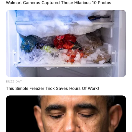
Walmart Cameras Captured These Hilarious 10 Photos.
liquidarán y cobrarán con base en el número de días
efectivamente cotizados.
Beneficio adicional para madres
Un aspecto destacado de la reforma es el reconocimiento
al
trabajo no remunerado
de las mujeres que tienen hijos.
En el
componente de prima media del pilar contributivo
,
las madres podrán reducir
50 semanas
de cotización por
cada hijo nacido vivo o adoptado, con un máximo de
tres
hijos
. Esto les permitirá disminuir hasta
150 semanas
y
pensionarse con
850 semanas cotizadas
.
BUZZ DAY
This Simple Freezer Trick Saves Hours Of Work!
Para acceder a este beneficio, es necesario que las
mujeres cumplan la
edad mínima de pensión
y no hayan
completado las semanas exigidas. Sin embargo, este
reconocimiento
no aplica
para quienes están bajo el
régimen de transición
.