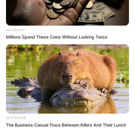
TEMAS DESTACADOS
NEXSCOOP
RECIBO DEL AGUA
LOCALIDAD DE USAQUÉN
Millions Spend These Coins Without Looking Twice
CUNDINAMARCA
DESAPARECIDOS
CORTES DE LUZ
LOCALIDAD DE ENGATIVÁ
REGIOTRAM DE OCCIDENTE
LOCALIDAD DE SUBA
ZESTRADAR
The Business-Casual Truce Between Killers And Their Lunch