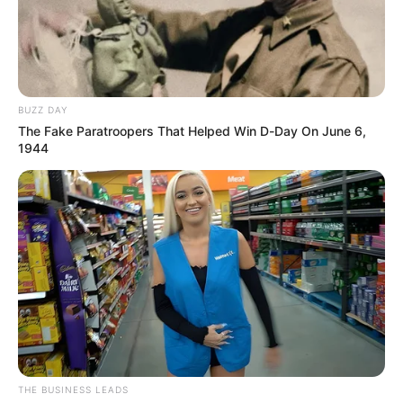
2029 | 1.175
2030 | 1.150
BUZZ DAY
2031 | 1.125
The Fake Paratroopers That Helped Win D-Day On June 6,
1944
2032 | 1.100
2033 | 1.075
2034 | 1.050
2035 | 1.025
2036 | 1.000
Cabe aclarar que
una semana cotizada
se refiere a un
THE BUSINESS LEADS
período de
siete días calendario
. Los aportes se