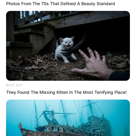
COMPARTIR
Photos From The 70s That Defined A Beauty Standard
UNIRSE AL CANAL DE WHATSAPP
A partir del
1 de julio de 2025
, el
sistema pensional en
Colombia
tendrá importantes modificaciones. En este
nuevo esquema, las
mujeres con menos de 750
semanas cotizadas
y los
hombres con menos de 900
semanas
deberán acogerse a las nuevas condiciones
establecidas.
Aunque los requisitos de
edad y tiempo laborado
se
BUZZ DAY
mantienen, las nuevas disposiciones traen beneficios
They Found The Missing Kitten In The Most Terrifying Place!
específicos para las mujeres. De hecho, desde el
10 de
enero de 2025
, ya está en vigor una de las principales
directrices: la
reducción progresiva de semanas
cotizadas
para las colombianas.
Le puede interesar:
Colsubsidio le dará para el ‘diario’:
regalará más de 2 millones a afiliados