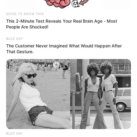
GOOD TO KNOW THIS
This 2-Minute Test Reveals Your Real Brain Age - Most
People Are Shocked!
BUZZ DAY
The Customer Never Imagined What Would Happen After
That Gesture.
Composición Pixabay
Abuelos recibirán pago e Colombia Mayor
Por:
Jhonatan Bello Florez
Marzo 25, 2025
BUZZ DAY