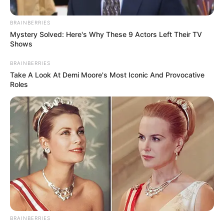
BRAINBERRIES
Mystery Solved: Here's Why These 9 Actors Left Their TV
Shows
BRAINBERRIES
Take A Look At Demi Moore's Most Iconic And Provocative
Roles
Camila Díaz - Sistema Integrado Digital RCN Radio
¿Qué pasa si no completé las semanas de cotización
para pensionarme?
Por:
Óscar Barrero
Mayo 13, 2024
BRAINBERRIES