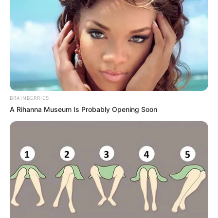
TEMAS DESTACADOS
RECIBO DEL AGUA
LOCALIDAD DE USAQUÉN
CUNDINAMARCA
DESAPARECIDOS
CORTES DE LUZ
LOCALIDAD DE ENGATIVÁ
REGIOTRAM DE OCCIDENTE
LOCALIDAD DE SUBA
BRAINBERRIES
A Rihanna Museum Is Probably Opening Soon