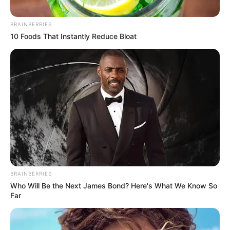
ALERTA BOGOTÁ EN GOOGLE NEWS
BRAINBERRIES
10 Foods That Instantly Reduce Bloat
TEMAS RELACIONADOS
DINERO
TRABAJADORES EN COLOMBIA
CAJAS DE COMPENSACIÓN
MANTÉNGASE EN ALERTA
Tenemos todas las noticias que le
interesan. Para estar bien informado, por
favor, active las notificaciones de Alerta.
BRAINBERRIES
Who Will Be the Next James Bond? Here's What We Know So
Far
ACTIVAR AHORA